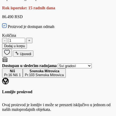
Rok isporuke: 15 radnih dana
86.490 RSD
Proizvod je dostupan odmah
Količina
-
+
Dodaj u korpu
Uporedi
Dostupan u sledećim radnjama
Niš
Sremska Mitrovica
Pr.16 Niš 1
Pr.103 Sremska Mitrovica
Lomljiv proizvod
Ovaj proizvod je lomljiv i može se preuzeti isključivo u jednom od
naših maloprodajnih objekata.