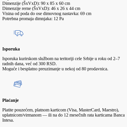
Dimenzije (ŠxVxD): 90 x 85 x 60 cm
Dimenzije rerne (ŠxVxD): 46 x 26 x 44 cm
Visina od poda do ose dimovnog nastavka: 69 cm
Potrebna promaja dimnjaka: 12 Pa
Isporuka
Isporuka kurirskom službom na teritoriji cele Srbije u roku od 2–7
radnih dana, već od 300 RSD.
Moguće i besplatno preuzimanje u nekoj od 80 prodavnica.
Plaćanje
Platite pouzećem, platnom karticom (Visa, MasterCard, Maestro),
uplatnicom/virmanom — ili na do 12 mesečnih rata karticama Banca
Intesa.