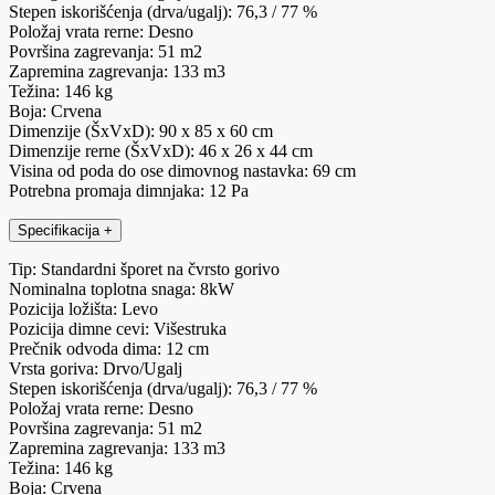
Stepen iskorišćenja (drva/ugalj): 76,3 / 77 %
Položaj vrata rerne: Desno
Površina zagrevanja: 51 m2
Zapremina zagrevanja: 133 m3
Težina: 146 kg
Boja: Crvena
Dimenzije (ŠxVxD): 90 x 85 x 60 cm
Dimenzije rerne (ŠxVxD): 46 x 26 x 44 cm
Visina od poda do ose dimovnog nastavka: 69 cm
Potrebna promaja dimnjaka: 12 Pa
Specifikacija
+
Tip: Standardni šporet na čvrsto gorivo
Nominalna toplotna snaga: 8kW
Pozicija ložišta: Levo
Pozicija dimne cevi: Višestruka
Prečnik odvoda dima: 12 cm
Vrsta goriva: Drvo/Ugalj
Stepen iskorišćenja (drva/ugalj): 76,3 / 77 %
Položaj vrata rerne: Desno
Površina zagrevanja: 51 m2
Zapremina zagrevanja: 133 m3
Težina: 146 kg
Boja: Crvena