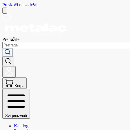
Preskoči na sadržaj
Pretražite
Korpa
Svi proizvodi
Katalog