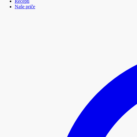
Recepti
Naše priče