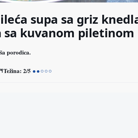
leća supa sa griz knedl
a sa kuvanom piletinom
ša porodica.
🍴
Težina: 2/5
●●○○○