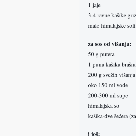
1 jaje
3-4 ravne kašike gri
malo himalajske soli
za sos od višanja:
50 g putera
1 puna kašika brašn
200 g svežih višanja
oko 150 ml vode
200-300 ml supe
himalajska so
kašika-dve šećera (za
i još: