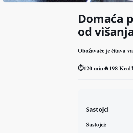
Domaća pi
od višanj
Obožavaće je čitava va
⏱
🔥
120 min
198 Kcal
Sastojci
Sastojci: