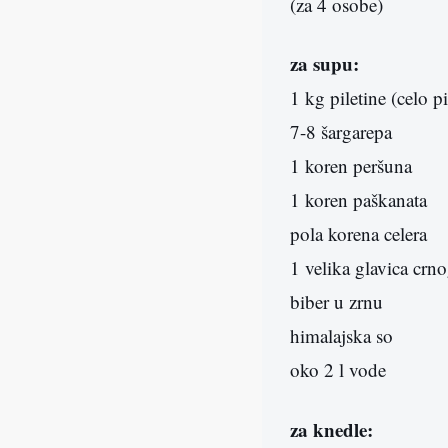
(za 4 osobe)
za supu:
1 kg piletine (celo pi
7-8 šargarepa
1 koren peršuna
1 koren paškanata
pola korena celera
1 velika glavica crn
biber u zrnu
himalajska so
oko 2 l vode
za knedle: