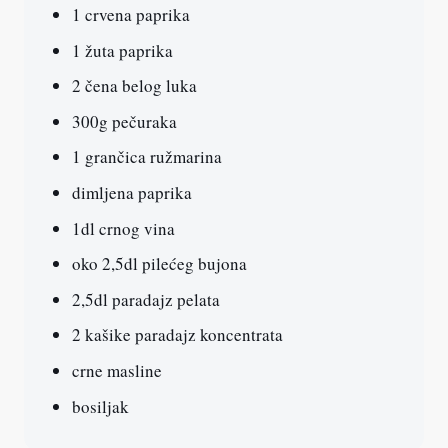
1 crvena paprika
1 žuta paprika
2 čena belog luka
300g pečuraka
1 grančica ružmarina
dimljena paprika
1dl crnog vina
oko 2,5dl pilećeg bujona
2,5dl paradajz pelata
2 kašike paradajz koncentrata
crne masline
bosiljak