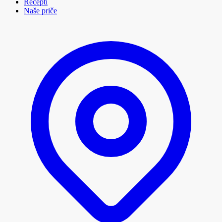
Recepti
Naše priče