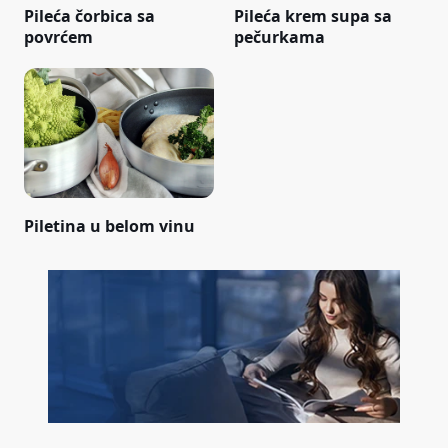
Pileća čorbica sa
Pileća krem supa sa
povrćem
pečurkama
Piletina u belom vinu