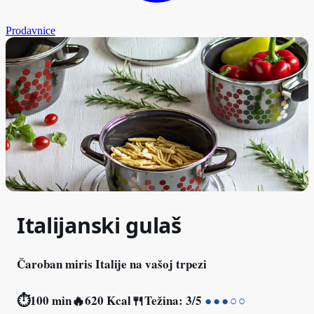
Prodavnice
Italijanski gulaš
Čaroban miris Italije na vašoj trpezi
⏱
🔥
🍴
100 min
620 Kcal
Težina: 3/5
●●●○○