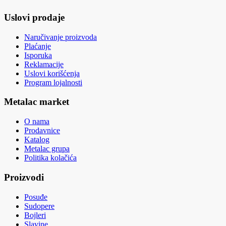
Uslovi prodaje
Naručivanje proizvoda
Plaćanje
Isporuka
Reklamacije
Uslovi korišćenja
Program lojalnosti
Metalac market
O nama
Prodavnice
Katalog
Metalac grupa
Politika kolačića
Proizvodi
Posuđe
Sudopere
Bojleri
Slavine