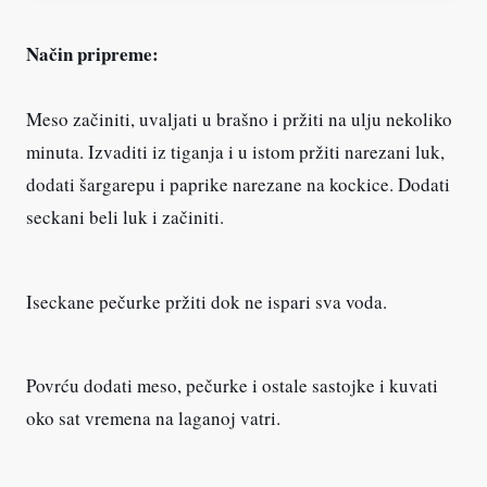
Način pripreme:
Meso začiniti, uvaljati u brašno i pržiti na ulju nekoliko
minuta. Izvaditi iz tiganja i u istom pržiti narezani luk,
dodati šargarepu i paprike narezane na kockice. Dodati
seckani beli luk i začiniti.
Iseckane pečurke pržiti dok ne ispari sva voda.
Povrću dodati meso, pečurke i ostale sastojke i kuvati
oko sat vremena na laganoj vatri.