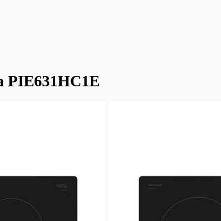
ča PIE631HC1E