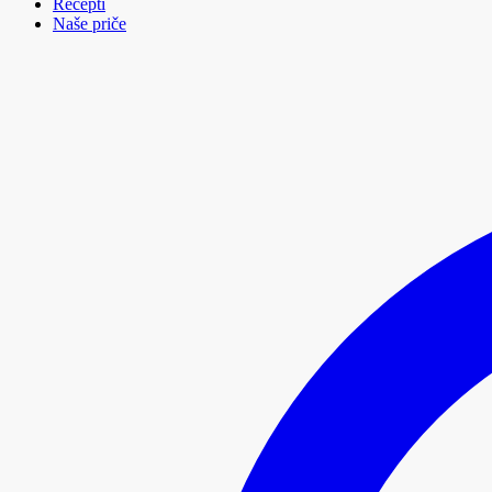
Recepti
Naše priče