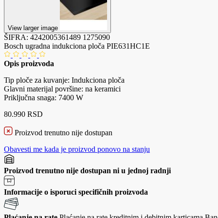
View larger image
ŠIFRA:
4242005361489
1275090
Bosch ugradna indukciona ploča PIE631HC1E
Opis proizvoda
Tip ploče za kuvanje: Indukciona ploča
Glavni materijal površine: na keramici
Priključna snaga: 7400 W
80.990 RSD
Proizvod trenutno nije dostupan
Obavesti me kada je proizvod ponovo na stanju
Proizvod trenutno nije dostupan ni u jednoj radnji
Informacije o isporuci specifičnih proizvoda
Plaćanje na rate
Plaćanje na rate kreditnim i debitnim karticama Banc