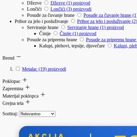
Džezve
Džezve
(1)
proizvod
Lončići
Lončići
(3)
proizvodi
Posuđe za čuvanje hrane
Posuđe za čuvanje hrane
(1
Pribor za jelo i posluživanje
Pribor za jelo i posluživanje
(2
Serviranje hrane
Serviranje hrane
(1)
proizvod
Činije
Činije
(1)
proizvod
Posude za pripremu hrane
Posude za pripremu hrane
Kalupi, plehovi, tepsije, djuvečare
Kalupi, pleh
Brend
Metalac
(19)
proizvodi
Poklopac
Zapremina
Materijal poklopca
Grejna tela
Sortiraj: