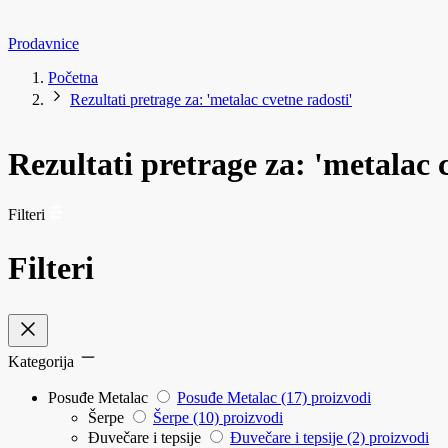
Prodavnice
Početna
Rezultati pretrage za: 'metalac cvetne radosti'
Rezultati pretrage za: 'metalac 
Filteri
Filteri
Kategorija
Posuđe Metalac
Posuđe Metalac
(17)
proizvodi
Šerpe
Šerpe
(10)
proizvodi
Đuvečare i tepsije
Đuvečare i tepsije
(2)
proizvodi