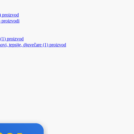
)
proizvod
)
proizvodi
(1)
proizvod
ovi, tepsije, djuvečare
(1)
proizvod