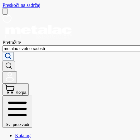
Preskoči na sadržaj
Pretražite
Korpa
Svi proizvodi
Katalog