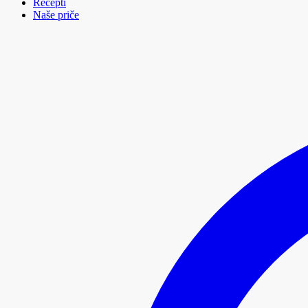
Recepti
Naše priče