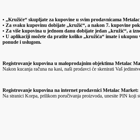
• „Kružiće“ skupljate za kupovine u svim prodavnicama Metalac 
• Za svaku kupovinu dobijate „kružić“, a nakon 7. kupovine po
• Za više kupovina u jednom danu dobijate jedan „kružić“, a izn
• U aplikaciji možete da pratite koliko „kružića“ imate i ukupnu
ponude i uslugom.
Registrovanje kupovina u maloprodajnim objektima Metalac Ma
Nakon kucanja računa na kasi, naši prodavci će skenirati Vaš jedinstve
Registrovanje kupovina na internet prodavnici Metalac Market:
Na stranici Korpa, prilikom poručivanja proizvoda, unesite PIN koji st