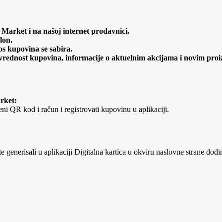
Market i na našoj internet prodavnici.
klon.
os kupovina se sabira.
 vrednost kupovina, informacije o aktuelnim akcijama i novim proi
rket:
ni QR kod i račun i registrovati kupovinu u aplikaciji.
e generisali u aplikaciji Digitalna kartica u okviru naslovne strane do