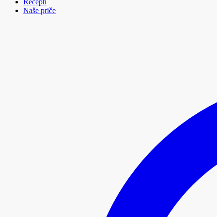
Recepti
Naše priče