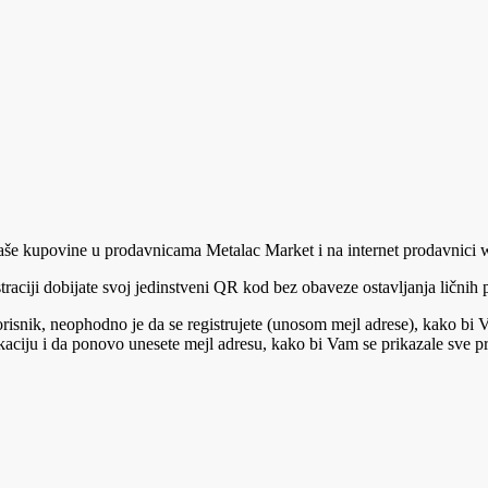
aše kupovine u prodavnicama Metalac Market i na internet prodavnici
istraciji dobijate svoj jedinstveni QR kod bez obaveze ostavljanja ličnih
korisnik, neophodno je da se registrujete (unosom mejl adrese), kako bi
iju i da ponovo unesete mejl adresu, kako bi Vam se prikazale sve p