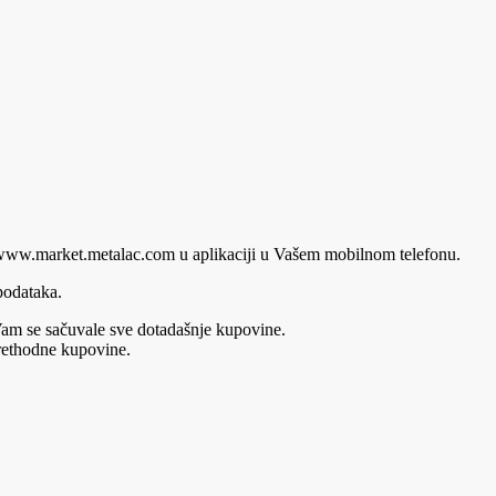
 www.market.metalac.com u aplikaciji u Vašem mobilnom telefonu.
 podataka.
 Vam se sačuvale sve dotadašnje kupovine.
rethodne kupovine.