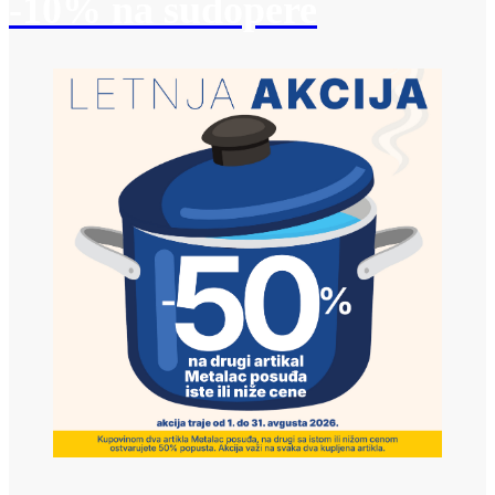
-10% na sudopere