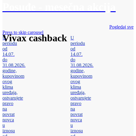
Posuđe - mesečna akcija
Pogledaj sve
Press to skip carousel
Vivax cashback
U
U
periodu
periodu
od
od
14.07.
14.07.
do
do
31.08.2026.
31.08.2026.
godine,
godine,
kupovinom
kupovinom
ovog
ovog
klima
klima
uređaja,
uređaja,
ostvarujete
ostvarujete
pravo
pravo
na
na
povrat
povrat
novca
novca
u
u
iznosu
iznosu