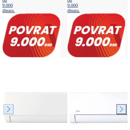
od
od
9.000
9.000
dinara.
dinara.