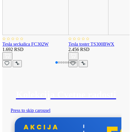
Tesla seckalica FC302W
Tesla toster TS300BWX
1.692 RSD
2.456 RSD
Kolekcija Cvetne radosti
Press to skip carousel