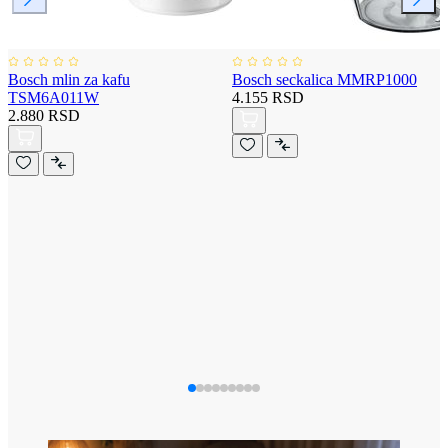
Bosch mlin za kafu
Bosch seckalica MMRP1000
TSM6A011W
4.155 RSD
2.880 RSD