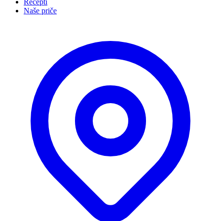
Recepti
Naše priče