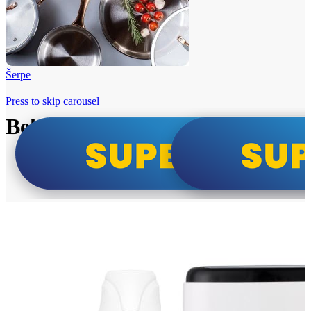
Šerpe
Press to skip carousel
Beko i Tesla super cene