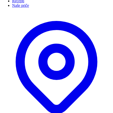
Recepti
Naše priče