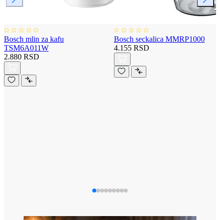
Bosch mlin za kafu
Bosch seckalica MMRP1000
TSM6A011W
4.155 RSD
2.880 RSD