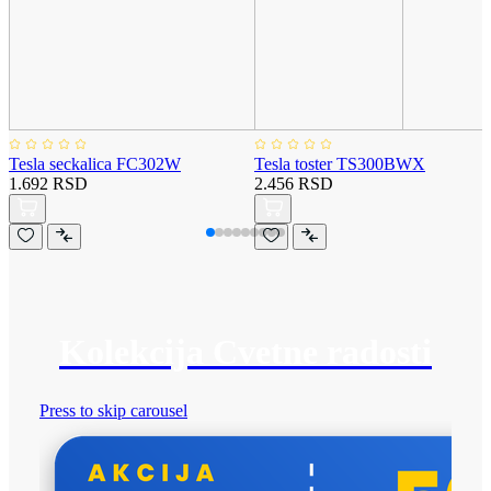
Tesla seckalica FC302W
Tesla toster TS300BWX
1.692 RSD
2.456 RSD
Kolekcija Cvetne radosti
Press to skip carousel