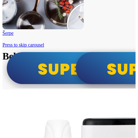
Šerpe
Press to skip carousel
Beko i Tesla super cene