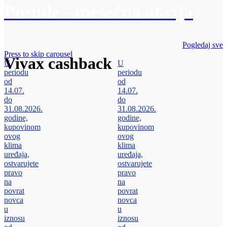
Posuđe - mesečna akcija
Pogledaj sve
Press to skip carousel
Vivax cashback
U
U
periodu
periodu
od
od
14.07.
14.07.
do
do
31.08.2026.
31.08.2026.
godine,
godine,
kupovinom
kupovinom
ovog
ovog
klima
klima
uređaja,
uređaja,
ostvarujete
ostvarujete
pravo
pravo
na
na
povrat
povrat
novca
novca
u
u
iznosu
iznosu