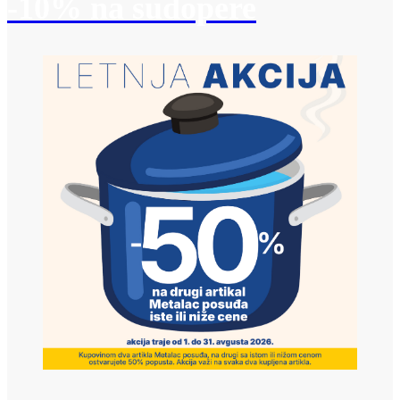
-10% na sudopere