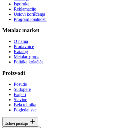
Isporuka
Reklamacije
Uslovi korišćenja
Program lojalnosti
Metalac market
O nama
Prodavnice
Katalog
Metalac grupa
Politika kolačića
Proizvodi
Posuđe
Sudopere
Bojleri
Slavine
Bela tehnika
Pogledaj sve
Uslovi prodaje