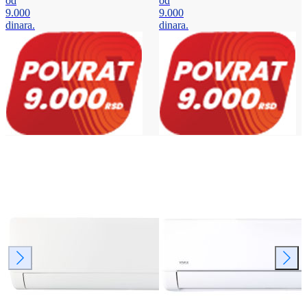
od
od
9.000
9.000
dinara.
dinara.