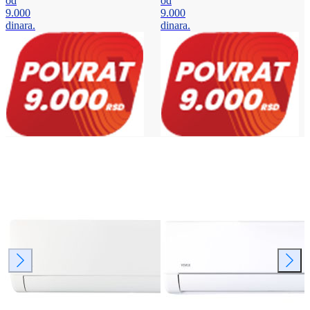
od
od
9.000
9.000
dinara.
dinara.