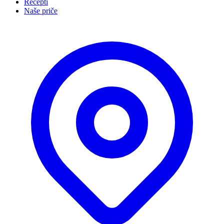
Recepti
Naše priče