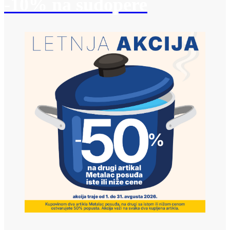
-10% na sudopere