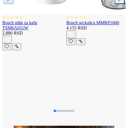
Bosch mlin za kafu
Bosch seckalica MMRP1000
TSM6A011W
4.155 RSD
2.880 RSD