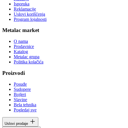
Isporuka
Reklamacije
Uslovi korišćenja
Program lojalnosti
Metalac market
O nama
Prodavnice
Katalog
Metalac grupa
Politika kolačića
Proizvodi
Posuđe
Sudopere
Bojleri
Slavine
Bela tehnika
Pogledaj sve
Uslovi prodaje