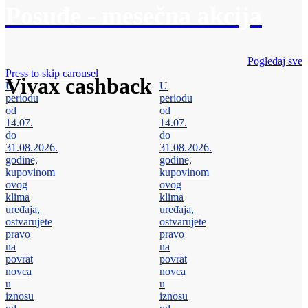
Posuđe - mesečna akcija
Pogledaj sve
Press to skip carousel
Vivax cashback
U
U
periodu
periodu
od
od
14.07.
14.07.
do
do
31.08.2026.
31.08.2026.
godine,
godine,
kupovinom
kupovinom
ovog
ovog
klima
klima
uređaja,
uređaja,
ostvarujete
ostvarujete
pravo
pravo
na
na
povrat
povrat
novca
novca
u
u
iznosu
iznosu