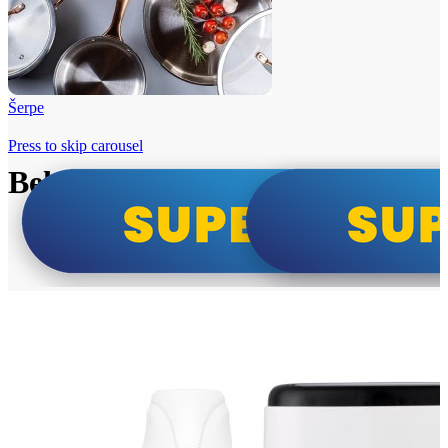
Šerpe
Press to skip carousel
Beko i Tesla super cene