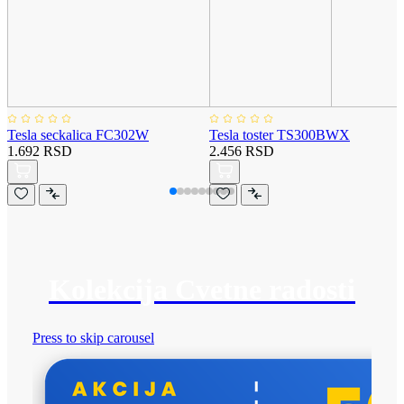
Tesla seckalica FC302W
Tesla toster TS300BWX
1.692 RSD
2.456 RSD
Kolekcija Cvetne radosti
Press to skip carousel