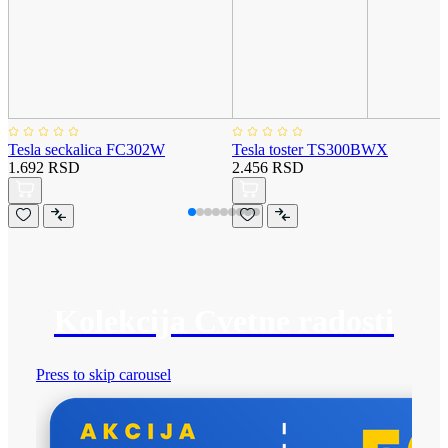
Tesla seckalica FC302W
Tesla toster TS300BWX
1.692 RSD
2.456 RSD
Kolekcija Cvetne radosti
Press to skip carousel