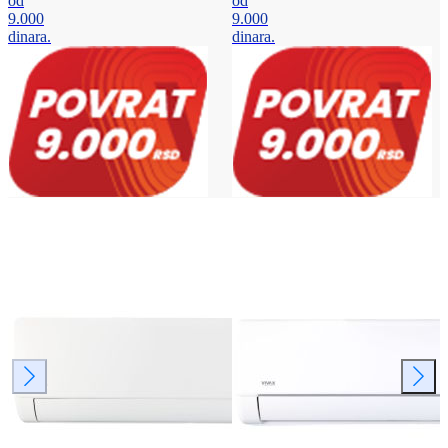
od
od
9.000
9.000
dinara.
dinara.