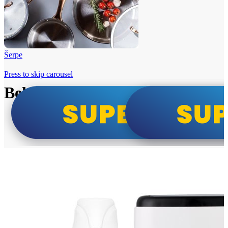
Šerpe
Press to skip carousel
Beko i Tesla super cene