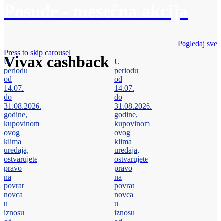
Posuđe - mesečna akcija
Pogledaj sve
Press to skip carousel
Vivax cashback
U
U
periodu
periodu
od
od
14.07.
14.07.
do
do
31.08.2026.
31.08.2026.
godine,
godine,
kupovinom
kupovinom
ovog
ovog
klima
klima
uređaja,
uređaja,
ostvarujete
ostvarujete
pravo
pravo
na
na
povrat
povrat
novca
novca
u
u
iznosu
iznosu