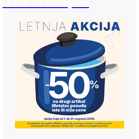
-10% na sudopere