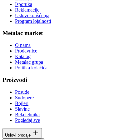
Isporuka
Reklamacije
Uslovi korišćenja
Program lojalnosti
Metalac market
O nama
Prodavnice
Katalog
Metalac grupa
Politika kolačića
Proizvodi
Posuđe
Sudopere
Bojleri
Slavine
Bela tehnika
Pogledaj sve
Uslovi prodaje