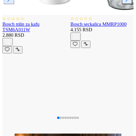
Bosch mlin za kafu
Bosch seckalica MMRP1000
TSM6A011W
4.155 RSD
2.880 RSD