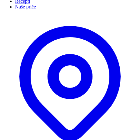
Recepti
Naše priče