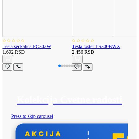
Tesla seckalica FC302W
Tesla toster TS300BWX
1.692 RSD
2.456 RSD
Kolekcija Cvetne radosti
Press to skip carousel