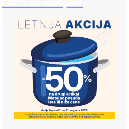
-10% na sudopere