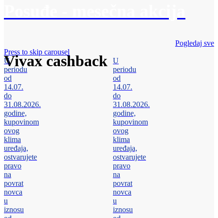
Posuđe - mesečna akcija
Pogledaj sve
Press to skip carousel
Vivax cashback
U
U
periodu
periodu
od
od
14.07.
14.07.
do
do
31.08.2026.
31.08.2026.
godine,
godine,
kupovinom
kupovinom
ovog
ovog
klima
klima
uređaja,
uređaja,
ostvarujete
ostvarujete
pravo
pravo
na
na
povrat
povrat
novca
novca
u
u
iznosu
iznosu