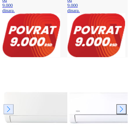
od
od
9.000
9.000
dinara.
dinara.