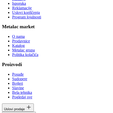
Isporuka
Reklamacije
Uslovi korišćenja
Program lojalnosti
Metalac market
O nama
Prodavnice
Katalog
Metalac grupa
Politika kolačića
Proizvodi
Posuđe
Sudopere
Bojleri
Slavine
Bela tehnika
Pogledaj sve
Uslovi prodaje