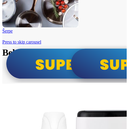
Šerpe
Press to skip carousel
Beko i Tesla super cene