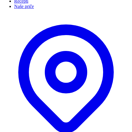
Recepti
Naše priče