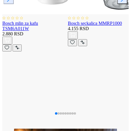
Bosch mlin za kafu
Bosch seckalica MMRP1000
TSM6A011W
4.155 RSD
2.880 RSD