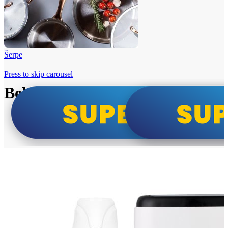
Šerpe
Press to skip carousel
Beko i Tesla super cene