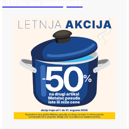
-10% na sudopere