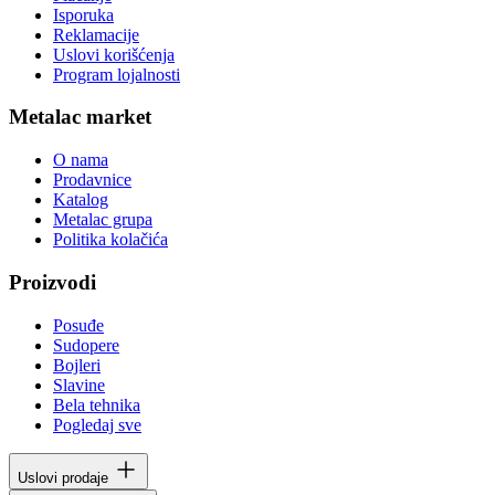
Isporuka
Reklamacije
Uslovi korišćenja
Program lojalnosti
Metalac market
O nama
Prodavnice
Katalog
Metalac grupa
Politika kolačića
Proizvodi
Posuđe
Sudopere
Bojleri
Slavine
Bela tehnika
Pogledaj sve
Uslovi prodaje