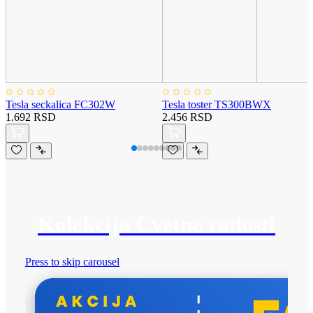
Tesla seckalica FC302W
Tesla toster TS300BWX
1.692 RSD
2.456 RSD
Kolekcija Cvetne radosti
Press to skip carousel