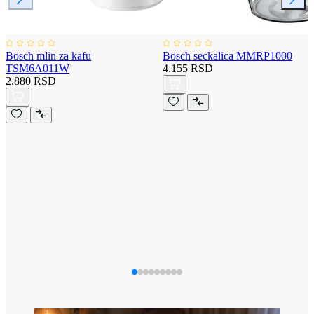
Bosch mlin za kafu
Bosch seckalica MMRP1000
TSM6A011W
4.155 RSD
2.880 RSD