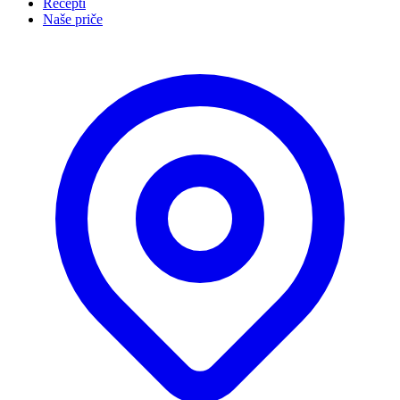
Recepti
Naše priče