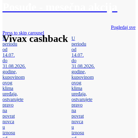
Posuđe - mesečna akcija
Pogledaj sve
Press to skip carousel
Vivax cashback
U
U
periodu
periodu
od
od
14.07.
14.07.
do
do
31.08.2026.
31.08.2026.
godine,
godine,
kupovinom
kupovinom
ovog
ovog
klima
klima
uređaja,
uređaja,
ostvarujete
ostvarujete
pravo
pravo
na
na
povrat
povrat
novca
novca
u
u
iznosu
iznosu