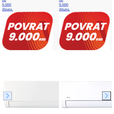
od
od
9.000
9.000
dinara.
dinara.