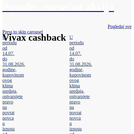
Posuđe - mesečna akcija
Pogledaj sve
Press to skip carousel
Vivax cashback
U
U
periodu
periodu
od
od
14.07.
14.07.
do
do
31.08.2026.
31.08.2026.
godine,
godine,
kupovinom
kupovinom
ovog
ovog
klima
klima
uređaja,
uređaja,
ostvarujete
ostvarujete
pravo
pravo
na
na
povrat
povrat
novca
novca
u
u
iznosu
iznosu