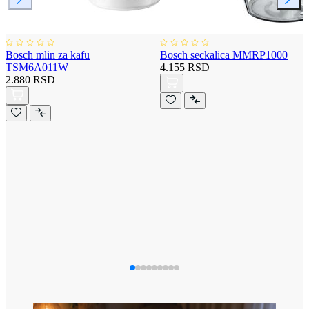
Bosch mlin za kafu
Bosch seckalica MMRP1000
TSM6A011W
4.155 RSD
2.880 RSD