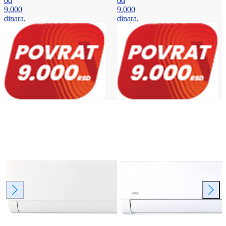
od
od
9.000
9.000
dinara.
dinara.