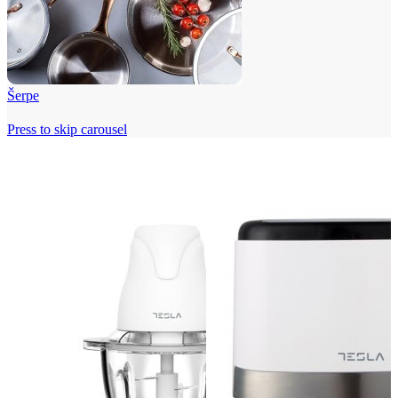
Šerpe
Press to skip carousel
Beko i Tesla super cene