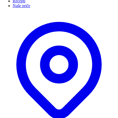
Recepti
Naše priče