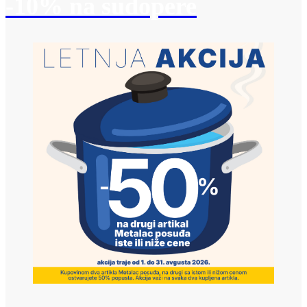
-10% na sudopere