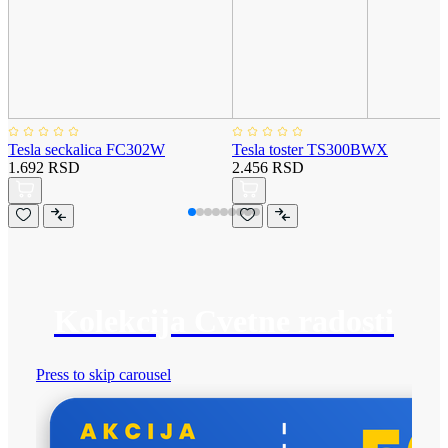
Tesla seckalica FC302W
Tesla toster TS300BWX
1.692 RSD
2.456 RSD
Kolekcija Cvetne radosti
Press to skip carousel