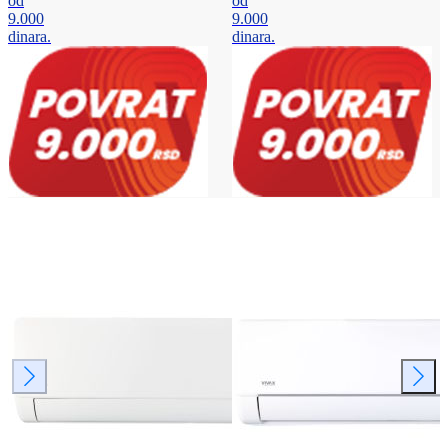
od
od
9.000
9.000
dinara.
dinara.