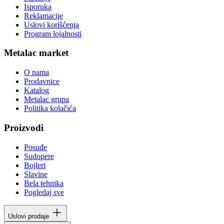
Isporuka
Reklamacije
Uslovi korišćenja
Program lojalnosti
Metalac market
O nama
Prodavnice
Katalog
Metalac grupa
Politika kolačića
Proizvodi
Posuđe
Sudopere
Bojleri
Slavine
Bela tehnika
Pogledaj sve
Uslovi prodaje