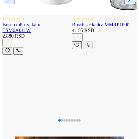
Bosch mlin za kafu
Bosch seckalica MMRP1000
TSM6A011W
4.155 RSD
2.880 RSD