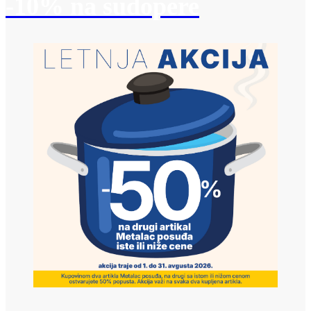
-10% na sudopere