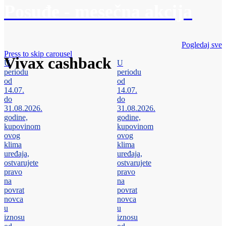
Posuđe - mesečna akcija
Pogledaj sve
Press to skip carousel
Vivax cashback
U
U
periodu
periodu
od
od
14.07.
14.07.
do
do
31.08.2026.
31.08.2026.
godine,
godine,
kupovinom
kupovinom
ovog
ovog
klima
klima
uređaja,
uređaja,
ostvarujete
ostvarujete
pravo
pravo
na
na
povrat
povrat
novca
novca
u
u
iznosu
iznosu