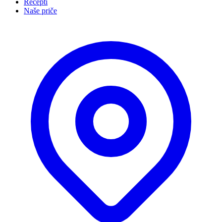
Recepti
Naše priče