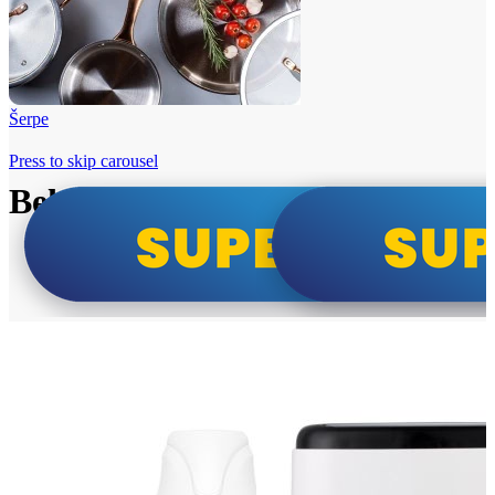
Šerpe
Press to skip carousel
Beko i Tesla super cene