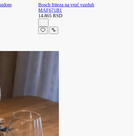
osudom
Bosch friteza na vruć vazduh
MAF671B1
14.865 RSD