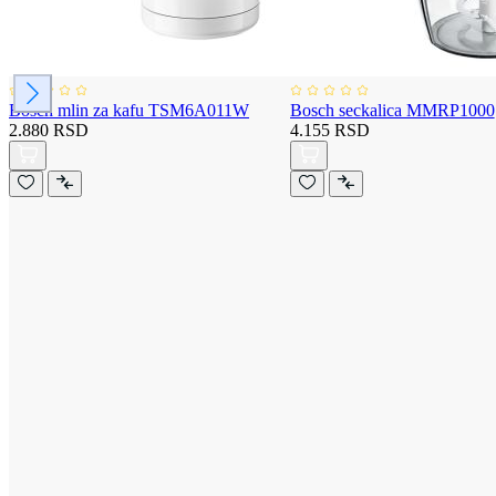
Bosch mlin za kafu TSM6A011W
Bosch seckalica MMRP1000
2.880 RSD
4.155 RSD