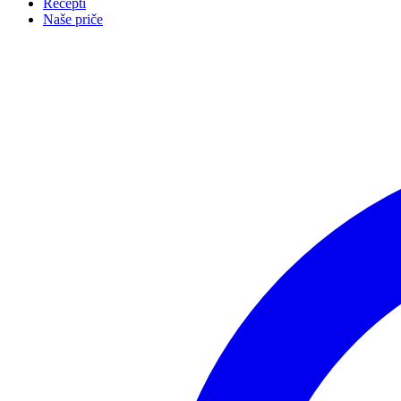
Recepti
Naše priče