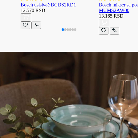
Bosch usisivač BGBS2RD1
Bosch mikser sa p
12.570 RSD
MUMS2AW00
13.165 RSD