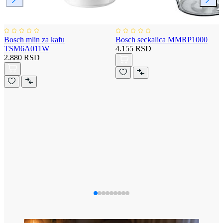
Bosch mlin za kafu
Bosch seckalica MMRP1000
TSM6A011W
4.155 RSD
2.880 RSD