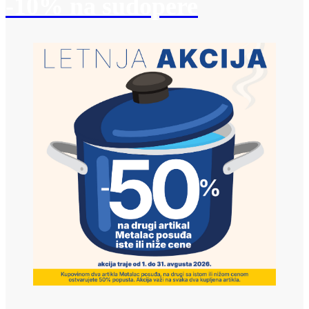
-10% na sudopere