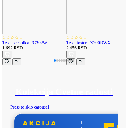
Tesla seckalica FC302W
Tesla toster TS300BWX
1.692 RSD
2.456 RSD
Kolekcija Cvetne radosti
Press to skip carousel