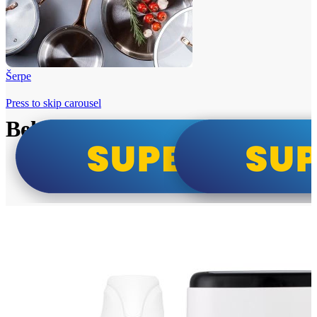
Šerpe
Press to skip carousel
Beko i Tesla super cene