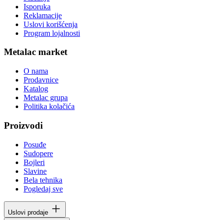
Isporuka
Reklamacije
Uslovi korišćenja
Program lojalnosti
Metalac market
O nama
Prodavnice
Katalog
Metalac grupa
Politika kolačića
Proizvodi
Posuđe
Sudopere
Bojleri
Slavine
Bela tehnika
Pogledaj sve
Uslovi prodaje