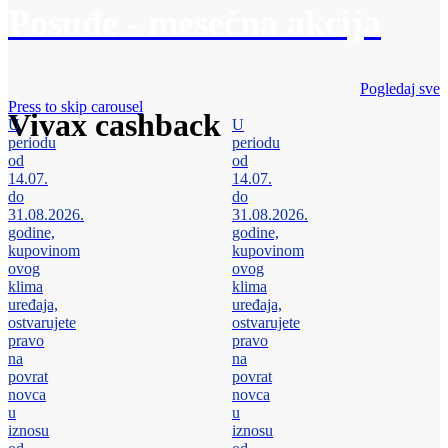
Posuđe - mesečna akcija
Pogledaj sve
Press to skip carousel
Vivax cashback
U
U
periodu
periodu
od
od
14.07.
14.07.
do
do
31.08.2026.
31.08.2026.
godine,
godine,
kupovinom
kupovinom
ovog
ovog
klima
klima
uređaja,
uređaja,
ostvarujete
ostvarujete
pravo
pravo
na
na
povrat
povrat
novca
novca
u
u
iznosu
iznosu