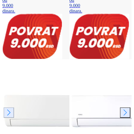
od
od
9.000
9.000
dinara.
dinara.