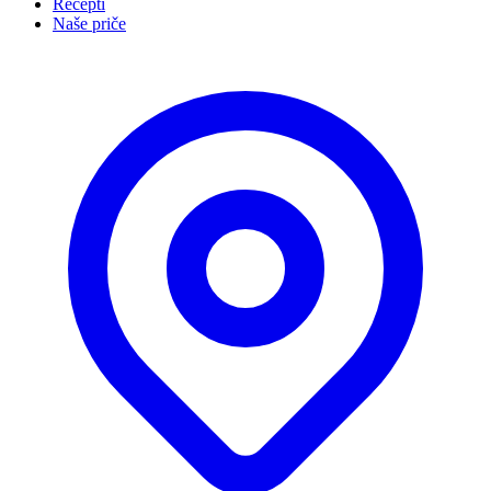
Recepti
Naše priče