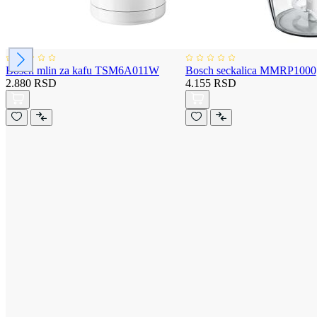
Bosch mlin za kafu TSM6A011W
Bosch seckalica MMRP1000
2.880 RSD
4.155 RSD