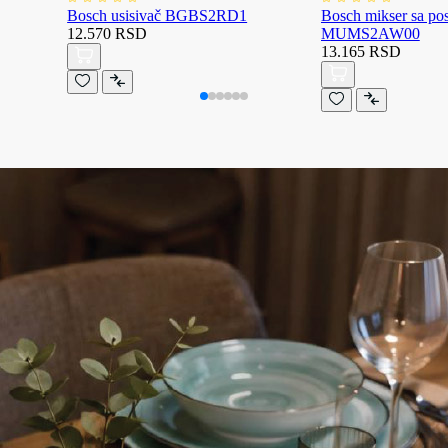
Bosch usisivač BGBS2RD1
Bosch mikser sa p
12.570 RSD
MUMS2AW00
13.165 RSD