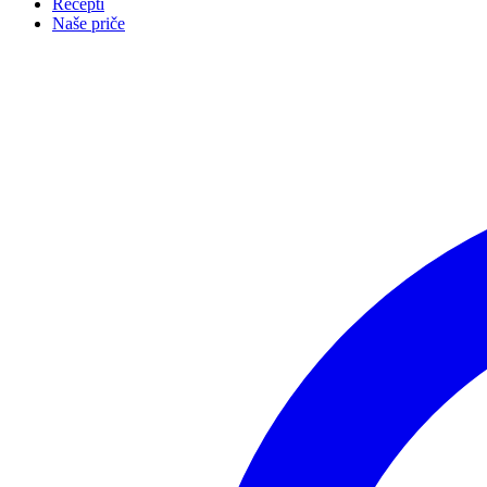
Recepti
Naše priče