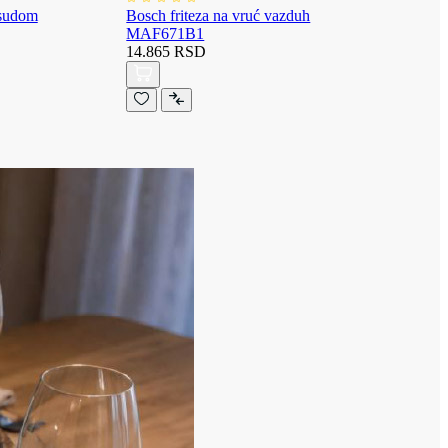
osudom
Bosch friteza na vruć vazduh
MAF671B1
14.865 RSD