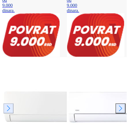
od
od
9.000
9.000
dinara.
dinara.