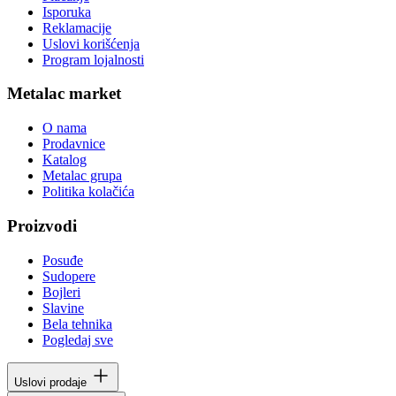
Isporuka
Reklamacije
Uslovi korišćenja
Program lojalnosti
Metalac market
O nama
Prodavnice
Katalog
Metalac grupa
Politika kolačića
Proizvodi
Posuđe
Sudopere
Bojleri
Slavine
Bela tehnika
Pogledaj sve
Uslovi prodaje