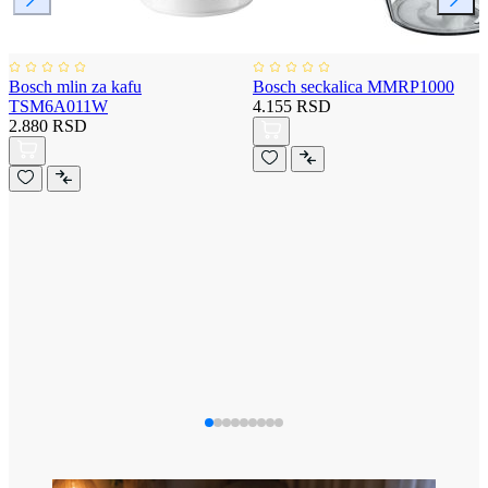
Bosch mlin za kafu
Bosch seckalica MMRP1000
TSM6A011W
4.155 RSD
2.880 RSD