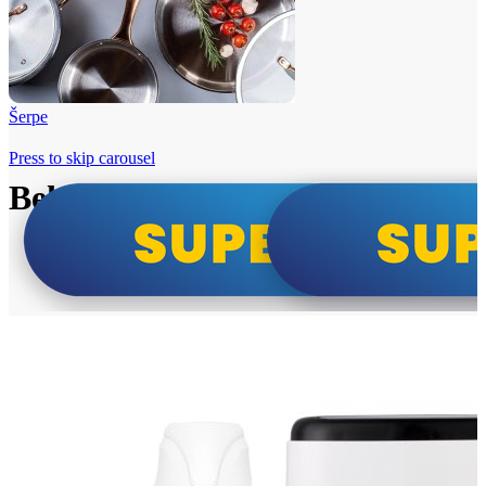
Šerpe
Press to skip carousel
Beko i Tesla super cene