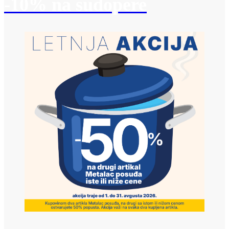
-10% na sudopere