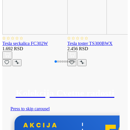
Tesla seckalica FC302W
Tesla toster TS300BWX
1.692 RSD
2.456 RSD
Kolekcija Cvetne radosti
Press to skip carousel