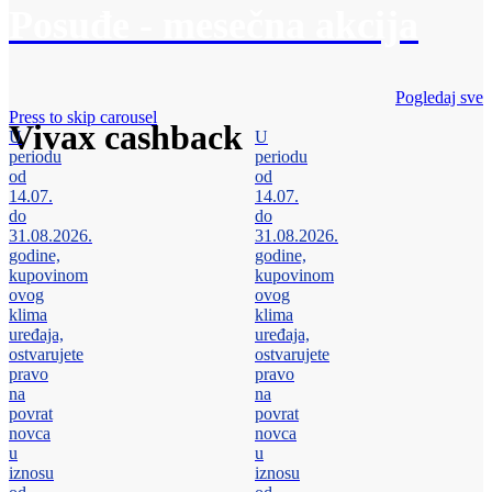
Posuđe - mesečna akcija
Pogledaj sve
Press to skip carousel
Vivax cashback
U
U
periodu
periodu
od
od
14.07.
14.07.
do
do
31.08.2026.
31.08.2026.
godine,
godine,
kupovinom
kupovinom
ovog
ovog
klima
klima
uređaja,
uređaja,
ostvarujete
ostvarujete
pravo
pravo
na
na
povrat
povrat
novca
novca
u
u
iznosu
iznosu