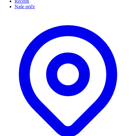
Recepti
Naše priče