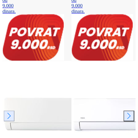
od
od
9.000
9.000
dinara.
dinara.