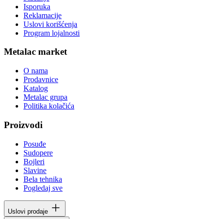
Isporuka
Reklamacije
Uslovi korišćenja
Program lojalnosti
Metalac market
O nama
Prodavnice
Katalog
Metalac grupa
Politika kolačića
Proizvodi
Posuđe
Sudopere
Bojleri
Slavine
Bela tehnika
Pogledaj sve
Uslovi prodaje