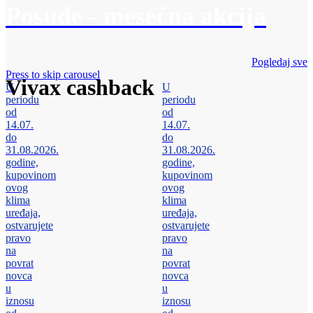
Posuđe - mesečna akcija
Pogledaj sve
Press to skip carousel
Vivax cashback
U
U
periodu
periodu
od
od
14.07.
14.07.
do
do
31.08.2026.
31.08.2026.
godine,
godine,
kupovinom
kupovinom
ovog
ovog
klima
klima
uređaja,
uređaja,
ostvarujete
ostvarujete
pravo
pravo
na
na
povrat
povrat
novca
novca
u
u
iznosu
iznosu