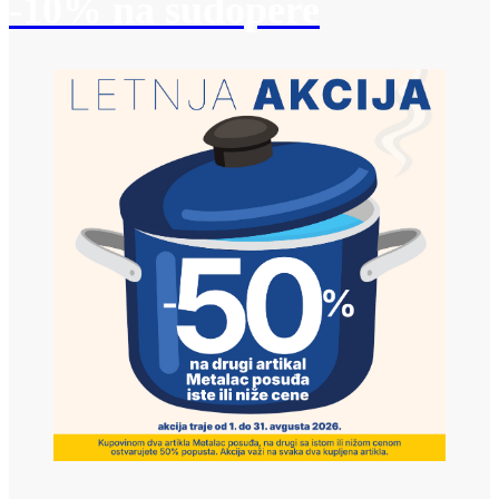
-10% na sudopere