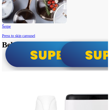
Šerpe
Press to skip carousel
Beko i Tesla super cene