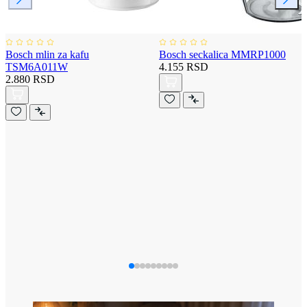
Bosch mlin za kafu
Bosch seckalica MMRP1000
TSM6A011W
4.155 RSD
2.880 RSD