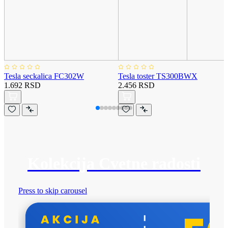
Tesla seckalica FC302W
Tesla toster TS300BWX
1.692 RSD
2.456 RSD
Kolekcija Cvetne radosti
Press to skip carousel