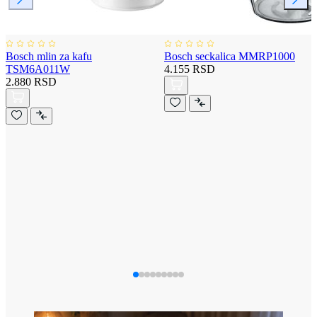
Bosch mlin za kafu
Bosch seckalica MMRP1000
TSM6A011W
4.155 RSD
2.880 RSD