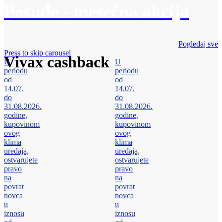
Posuđe - mesečna akcija
Pogledaj sve
Press to skip carousel
Vivax cashback
U
U
periodu
periodu
od
od
14.07.
14.07.
do
do
31.08.2026.
31.08.2026.
godine,
godine,
kupovinom
kupovinom
ovog
ovog
klima
klima
uređaja,
uređaja,
ostvarujete
ostvarujete
pravo
pravo
na
na
povrat
povrat
novca
novca
u
u
iznosu
iznosu