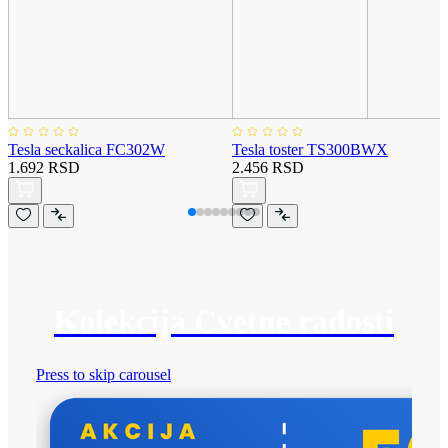
Tesla seckalica FC302W
Tesla toster TS300BWX
1.692 RSD
2.456 RSD
Kolekcija Cvetne radosti
Press to skip carousel