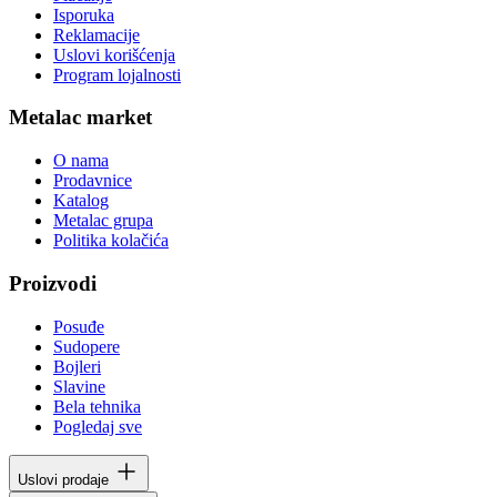
Isporuka
Reklamacije
Uslovi korišćenja
Program lojalnosti
Metalac market
O nama
Prodavnice
Katalog
Metalac grupa
Politika kolačića
Proizvodi
Posuđe
Sudopere
Bojleri
Slavine
Bela tehnika
Pogledaj sve
Uslovi prodaje