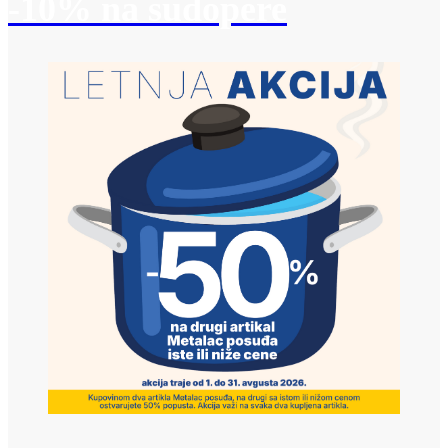
-10% na sudopere