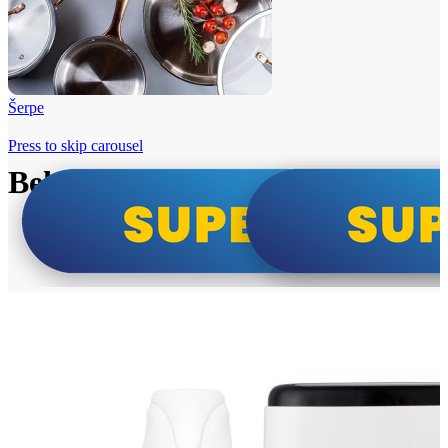
Šerpe
Press to skip carousel
Beko i Tesla super cene