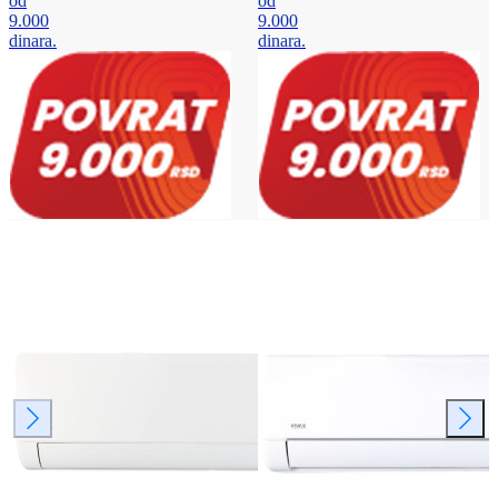
od
od
9.000
9.000
dinara.
dinara.