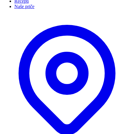
Recepti
Naše priče