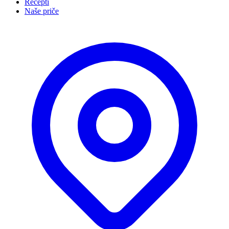
Recepti
Naše priče