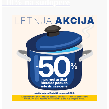
-10% na sudopere