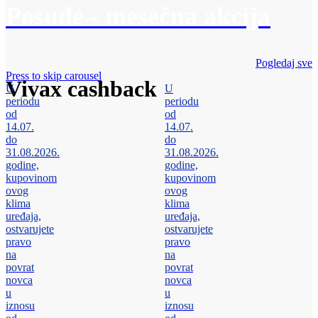
Posuđe - mesečna akcija
Pogledaj sve
Press to skip carousel
Vivax cashback
U
U
periodu
periodu
od
od
14.07.
14.07.
do
do
31.08.2026.
31.08.2026.
godine,
godine,
kupovinom
kupovinom
ovog
ovog
klima
klima
uređaja,
uređaja,
ostvarujete
ostvarujete
pravo
pravo
na
na
povrat
povrat
novca
novca
u
u
iznosu
iznosu