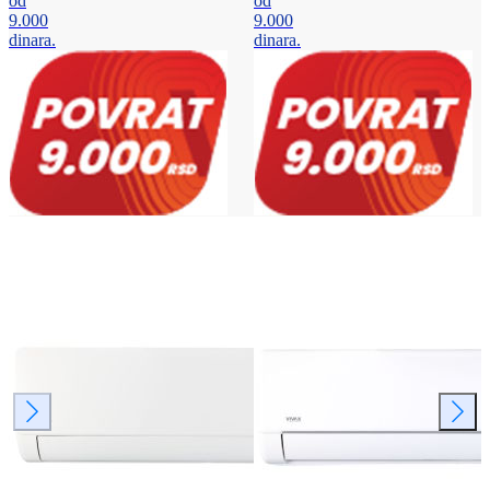
od
od
9.000
9.000
dinara.
dinara.