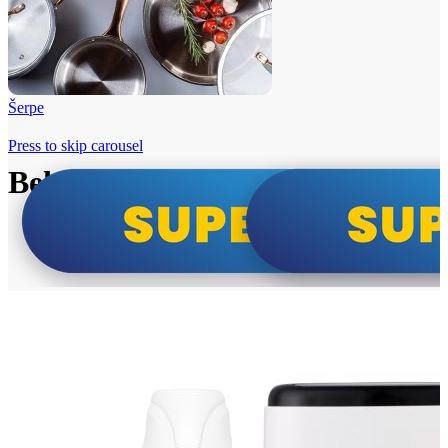
Šerpe
Press to skip carousel
Beko i Tesla super cene