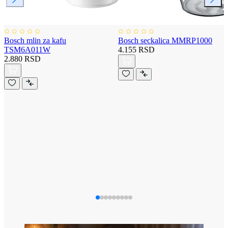
Bosch mlin za kafu
Bosch seckalica MMRP1000
TSM6A011W
4.155 RSD
2.880 RSD