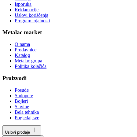
Isporuka
Reklamacije
Uslovi korišćenja
Program lojalnosti
Metalac market
O nama
Prodavnice
Katalog
Metalac grupa
Politika kolačića
Proizvodi
Posuđe
Sudopere
Bojleri
Slavine
Bela tehnika
Pogledaj sve
Uslovi prodaje