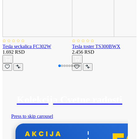
Tesla seckalica FC302W
Tesla toster TS300BWX
1.692 RSD
2.456 RSD
Kolekcija Cvetne radosti
Press to skip carousel