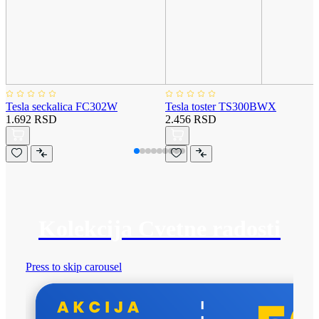
Tesla seckalica FC302W
Tesla toster TS300BWX
1.692 RSD
2.456 RSD
Kolekcija Cvetne radosti
Press to skip carousel