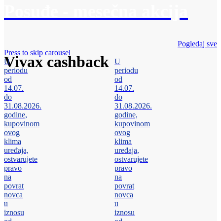
Posuđe - mesečna akcija
Pogledaj sve
Press to skip carousel
Vivax cashback
U
U
periodu
periodu
od
od
14.07.
14.07.
do
do
31.08.2026.
31.08.2026.
godine,
godine,
kupovinom
kupovinom
ovog
ovog
klima
klima
uređaja,
uređaja,
ostvarujete
ostvarujete
pravo
pravo
na
na
povrat
povrat
novca
novca
u
u
iznosu
iznosu