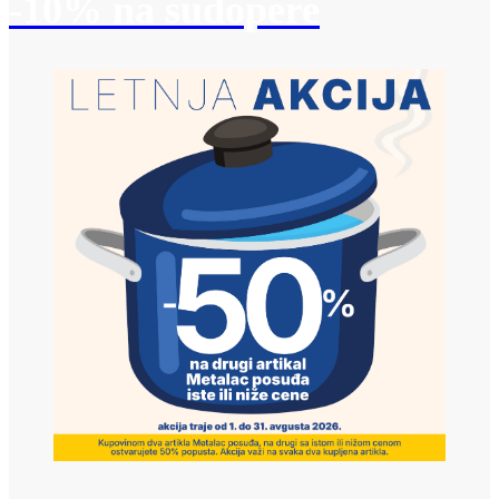
-10% na sudopere