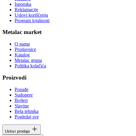
Isporuka
Reklamacije
Uslovi korišćenja
Program lojalnosti
Metalac market
O nama
Prodavnice
Katalog
Metalac grupa
Politika kolačića
Proizvodi
Posuđe
Sudopere
Bojleri
Slavine
Bela tehnika
Pogledaj sve
Uslovi prodaje