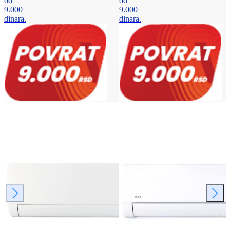
od
od
9.000
9.000
dinara.
dinara.