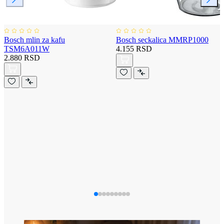
Bosch mlin za kafu
Bosch seckalica MMRP1000
TSM6A011W
4.155 RSD
2.880 RSD