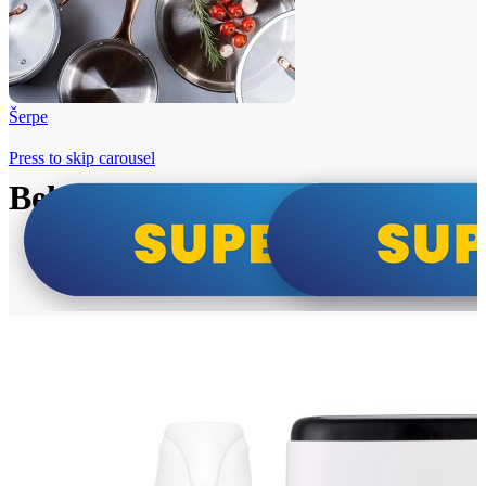
Šerpe
Press to skip carousel
Beko i Tesla super cene