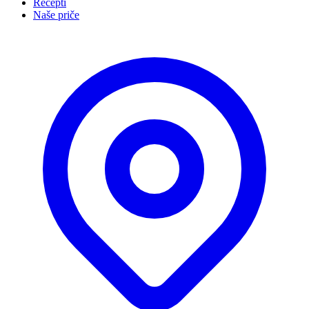
Recepti
Naše priče