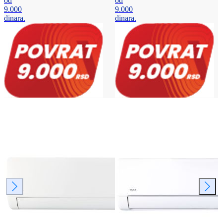
od
od
9.000
9.000
dinara.
dinara.