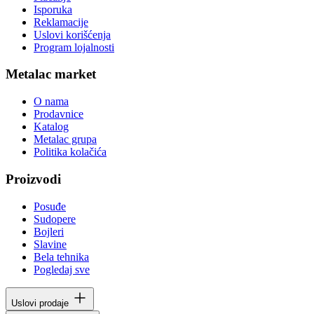
Isporuka
Reklamacije
Uslovi korišćenja
Program lojalnosti
Metalac market
O nama
Prodavnice
Katalog
Metalac grupa
Politika kolačića
Proizvodi
Posuđe
Sudopere
Bojleri
Slavine
Bela tehnika
Pogledaj sve
Uslovi prodaje