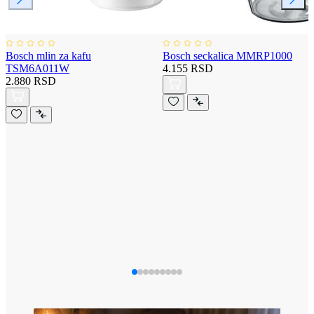
Bosch mlin za kafu
Bosch seckalica MMRP1000
TSM6A011W
4.155 RSD
2.880 RSD