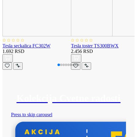
Tesla seckalica FC302W
Tesla toster TS300BWX
1.692 RSD
2.456 RSD
Kolekcija Cvetne radosti
Press to skip carousel