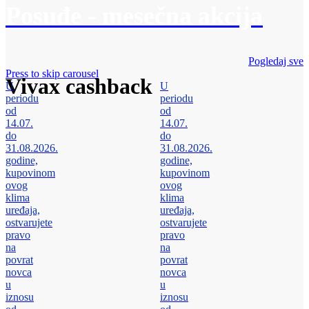
Posuđe - mesečna akcija
Pogledaj sve
Press to skip carousel
Vivax cashback
U
U
periodu
periodu
od
od
14.07.
14.07.
do
do
31.08.2026.
31.08.2026.
godine,
godine,
kupovinom
kupovinom
ovog
ovog
klima
klima
uređaja,
uređaja,
ostvarujete
ostvarujete
pravo
pravo
na
na
povrat
povrat
novca
novca
u
u
iznosu
iznosu