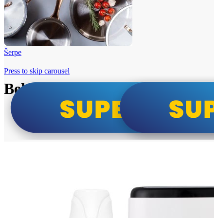
Šerpe
Press to skip carousel
Beko i Tesla super cene