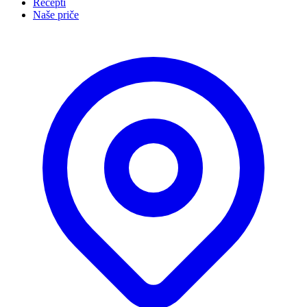
Recepti
Naše priče