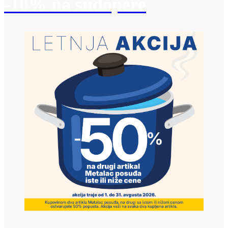
-10% na sudopere