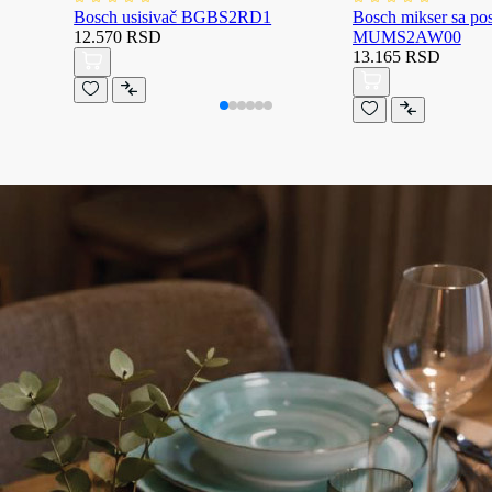
Bosch usisivač BGBS2RD1
Bosch mikser sa p
12.570 RSD
MUMS2AW00
13.165 RSD