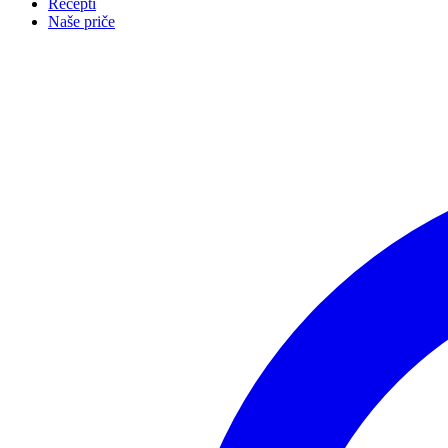
Recepti
Naše priče