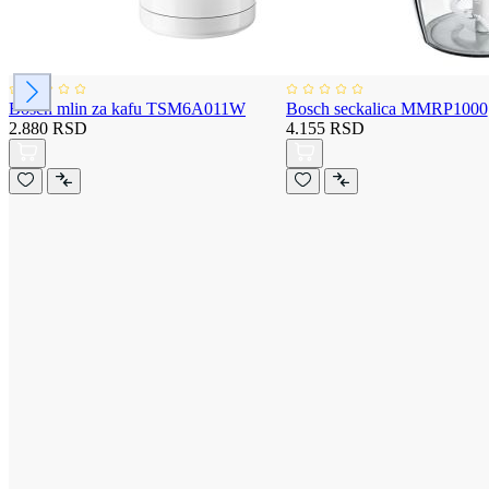
Bosch mlin za kafu TSM6A011W
Bosch seckalica MMRP1000
2.880 RSD
4.155 RSD