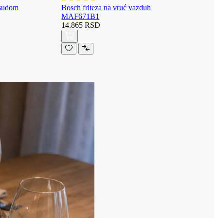
osudom
Bosch friteza na vruć vazduh
MAF671B1
14.865 RSD