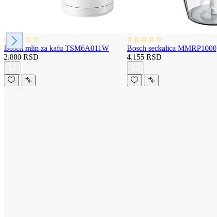
Bosch mlin za kafu TSM6A011W
Bosch seckalica MMRP1000
2.880 RSD
4.155 RSD