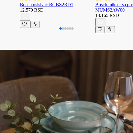
Bosch usisivač BGBS2RD1
Bosch mikser sa p
12.570 RSD
MUMS2AW00
13.165 RSD