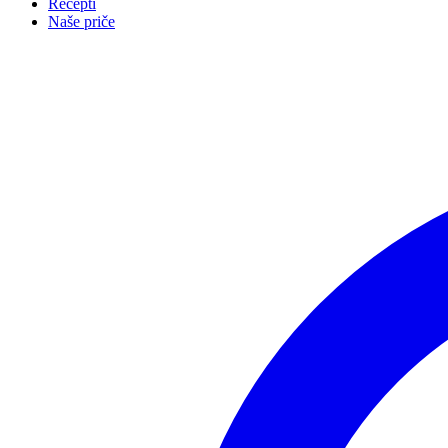
Recepti
Naše priče