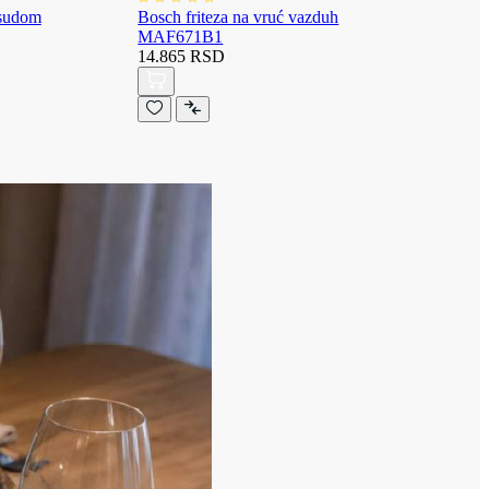
osudom
Bosch friteza na vruć vazduh
MAF671B1
14.865 RSD