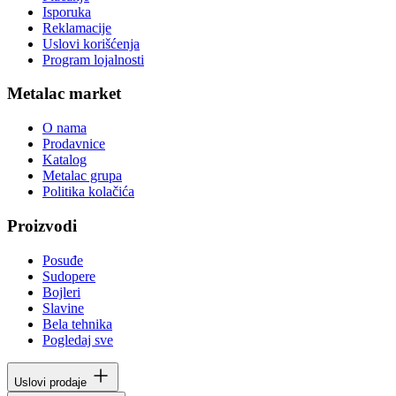
Isporuka
Reklamacije
Uslovi korišćenja
Program lojalnosti
Metalac market
O nama
Prodavnice
Katalog
Metalac grupa
Politika kolačića
Proizvodi
Posuđe
Sudopere
Bojleri
Slavine
Bela tehnika
Pogledaj sve
Uslovi prodaje