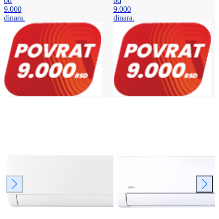
od
od
9.000
9.000
dinara.
dinara.