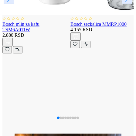
Bosch mlin za kafu
Bosch seckalica MMRP1000
TSM6A011W
4.155 RSD
2.880 RSD