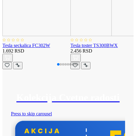
Tesla seckalica FC302W
Tesla toster TS300BWX
1.692 RSD
2.456 RSD
Kolekcija Cvetne radosti
Press to skip carousel