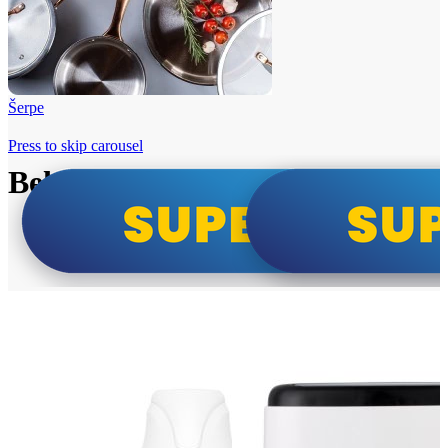
Šerpe
Press to skip carousel
Beko i Tesla super cene