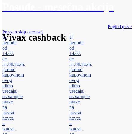
Posuđe - mesečna akcija
Pogledaj sve
Press to skip carousel
Vivax cashback
U
U
periodu
periodu
od
od
14.07.
14.07.
do
do
31.08.2026.
31.08.2026.
godine,
godine,
kupovinom
kupovinom
ovog
ovog
klima
klima
uređaja,
uređaja,
ostvarujete
ostvarujete
pravo
pravo
na
na
povrat
povrat
novca
novca
u
u
iznosu
iznosu