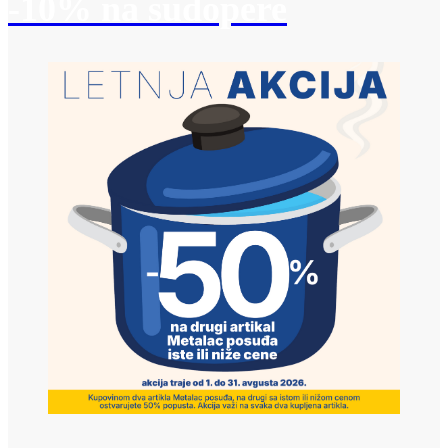
-10% na sudopere