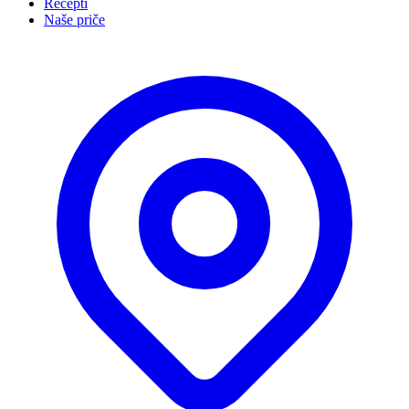
Recepti
Naše priče