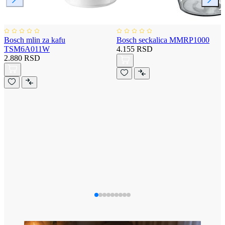
Bosch mlin za kafu
Bosch seckalica MMRP1000
TSM6A011W
4.155 RSD
2.880 RSD