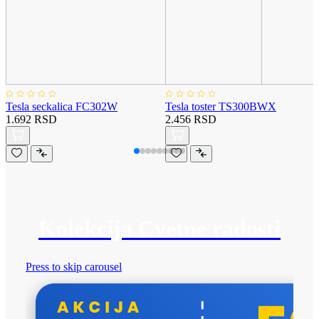
Tesla seckalica FC302W
Tesla toster TS300BWX
1.692 RSD
2.456 RSD
Kolekcija Cvetne radosti
Press to skip carousel