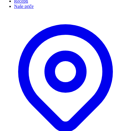
Recepti
Naše priče