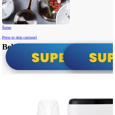
Šerpe
Press to skip carousel
Beko i Tesla super cene