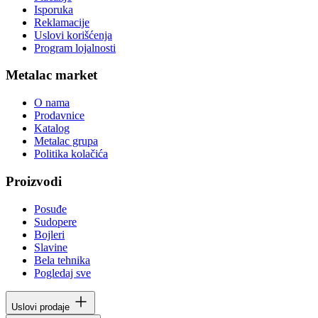
Isporuka
Reklamacije
Uslovi korišćenja
Program lojalnosti
Metalac market
O nama
Prodavnice
Katalog
Metalac grupa
Politika kolačića
Proizvodi
Posuđe
Sudopere
Bojleri
Slavine
Bela tehnika
Pogledaj sve
Uslovi prodaje