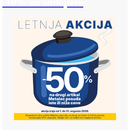
-10% na sudopere