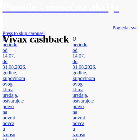
Posuđe - mesečna akcija
Pogledaj sve
Press to skip carousel
Vivax cashback
U
U
periodu
periodu
od
od
14.07.
14.07.
do
do
31.08.2026.
31.08.2026.
godine,
godine,
kupovinom
kupovinom
ovog
ovog
klima
klima
uređaja,
uređaja,
ostvarujete
ostvarujete
pravo
pravo
na
na
povrat
povrat
novca
novca
u
u
iznosu
iznosu