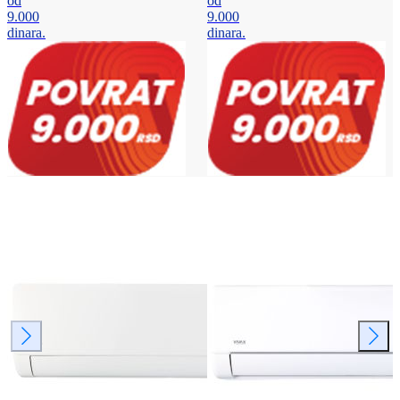
od
od
9.000
9.000
dinara.
dinara.