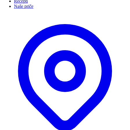
Recepti
Naše priče