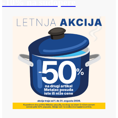
-10% na sudopere