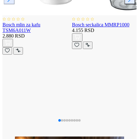
Bosch mlin za kafu
Bosch seckalica MMRP1000
TSM6A011W
4.155 RSD
2.880 RSD