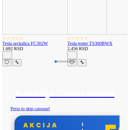
Tesla seckalica FC302W
Tesla toster TS300BWX
1.692 RSD
2.456 RSD
Kolekcija Cvetne radosti
Press to skip carousel