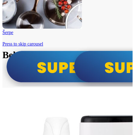
Šerpe
Press to skip carousel
Beko i Tesla super cene