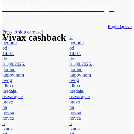
Posuđe - mesečna akcija
Pogledaj sve
Press to skip carousel
Vivax cashback
U
U
periodu
periodu
od
od
14.07.
14.07.
do
do
31.08.2026.
31.08.2026.
godine,
godine,
kupovinom
kupovinom
ovog
ovog
klima
klima
uređaja,
uređaja,
ostvarujete
ostvarujete
pravo
pravo
na
na
povrat
povrat
novca
novca
u
u
iznosu
iznosu