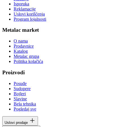
Isporuka
Reklamacije
Uslovi korišćenja
Program lojalnosti
Metalac market
O nama
Prodavnice
Katalog
Metalac grupa
Politika kolačića
Proizvodi
Posuđe
Sudopere
Bojleri
Slavine
Bela tehnika
Pogledaj sve
Uslovi prodaje