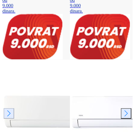
od
od
9.000
9.000
dinara.
dinara.