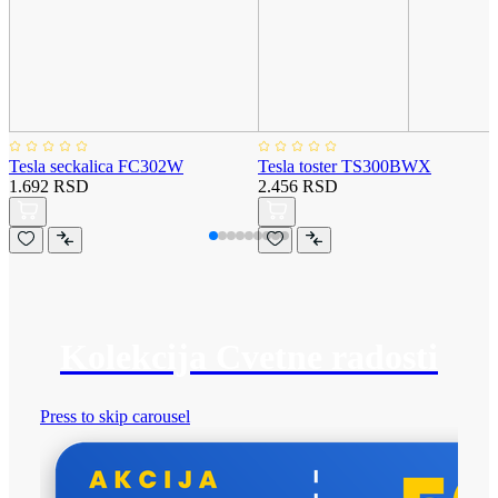
Tesla seckalica FC302W
Tesla toster TS300BWX
1.692 RSD
2.456 RSD
Kolekcija Cvetne radosti
Press to skip carousel