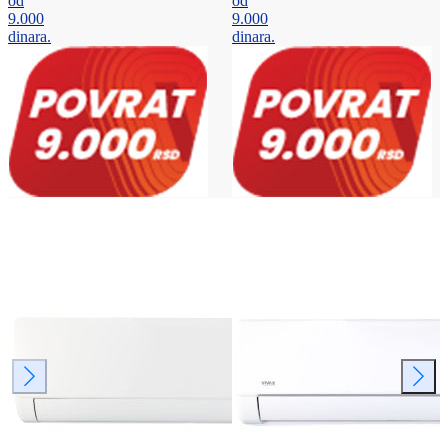
od
od
9.000
9.000
dinara.
dinara.