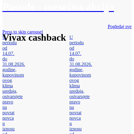
Posuđe - mesečna akcija
Pogledaj sve
Press to skip carousel
Vivax cashback
U
U
periodu
periodu
od
od
14.07.
14.07.
do
do
31.08.2026.
31.08.2026.
godine,
godine,
kupovinom
kupovinom
ovog
ovog
klima
klima
uređaja,
uređaja,
ostvarujete
ostvarujete
pravo
pravo
na
na
povrat
povrat
novca
novca
u
u
iznosu
iznosu