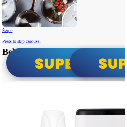
Šerpe
Press to skip carousel
Beko i Tesla super cene