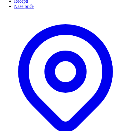
Recepti
Naše priče