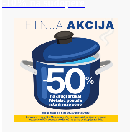
-10% na sudopere