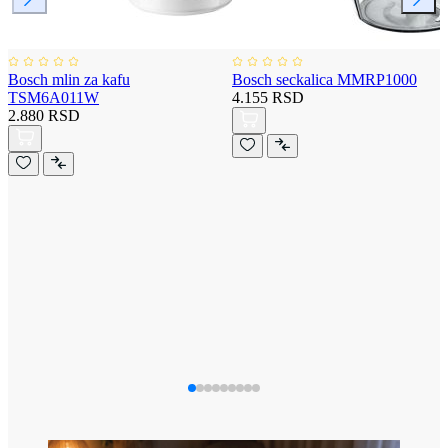
Bosch mlin za kafu
Bosch seckalica MMRP1000
TSM6A011W
4.155 RSD
2.880 RSD