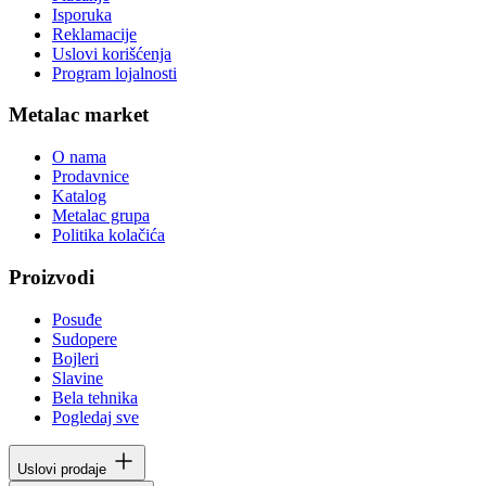
Isporuka
Reklamacije
Uslovi korišćenja
Program lojalnosti
Metalac market
O nama
Prodavnice
Katalog
Metalac grupa
Politika kolačića
Proizvodi
Posuđe
Sudopere
Bojleri
Slavine
Bela tehnika
Pogledaj sve
Uslovi prodaje