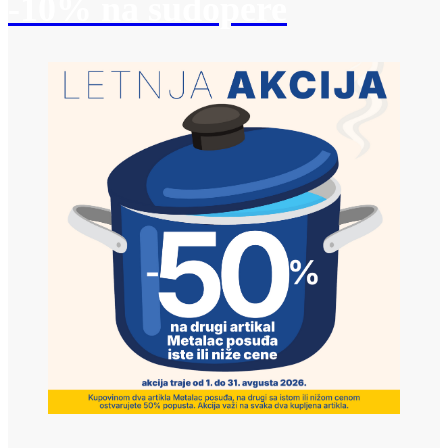
-10% na sudopere