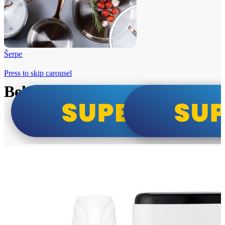
Šerpe
Press to skip carousel
Beko i Tesla super cene