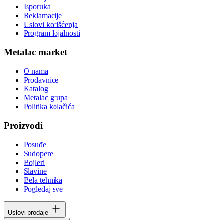
Isporuka
Reklamacije
Uslovi korišćenja
Program lojalnosti
Metalac market
O nama
Prodavnice
Katalog
Metalac grupa
Politika kolačića
Proizvodi
Posuđe
Sudopere
Bojleri
Slavine
Bela tehnika
Pogledaj sve
Uslovi prodaje