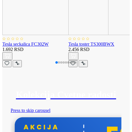
Tesla seckalica FC302W
Tesla toster TS300BWX
1.692 RSD
2.456 RSD
Kolekcija Cvetne radosti
Press to skip carousel