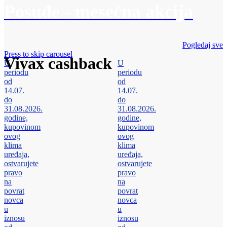
Posuđe - mesečna akcija
Pogledaj sve
Press to skip carousel
Vivax cashback
U
U
periodu
periodu
od
od
14.07.
14.07.
do
do
31.08.2026.
31.08.2026.
godine,
godine,
kupovinom
kupovinom
ovog
ovog
klima
klima
uređaja,
uređaja,
ostvarujete
ostvarujete
pravo
pravo
na
na
povrat
povrat
novca
novca
u
u
iznosu
iznosu