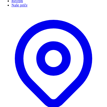
Recepti
Naše priče