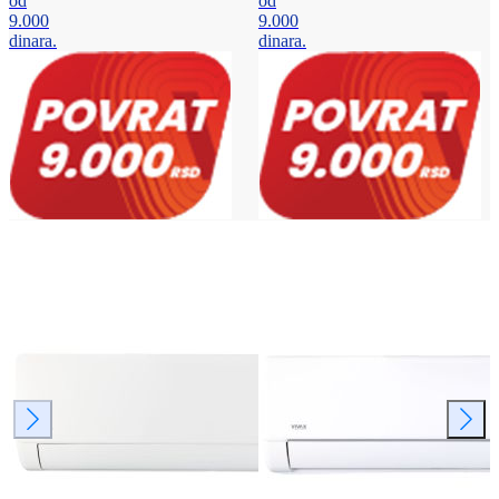
od
od
9.000
9.000
dinara.
dinara.