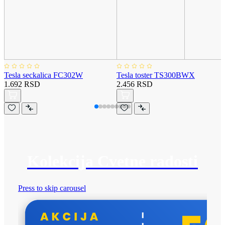
Tesla seckalica FC302W
Tesla toster TS300BWX
1.692 RSD
2.456 RSD
Kolekcija Cvetne radosti
Press to skip carousel