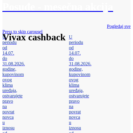
Posuđe - mesečna akcija
Pogledaj sve
Press to skip carousel
Vivax cashback
U
U
periodu
periodu
od
od
14.07.
14.07.
do
do
31.08.2026.
31.08.2026.
godine,
godine,
kupovinom
kupovinom
ovog
ovog
klima
klima
uređaja,
uređaja,
ostvarujete
ostvarujete
pravo
pravo
na
na
povrat
povrat
novca
novca
u
u
iznosu
iznosu