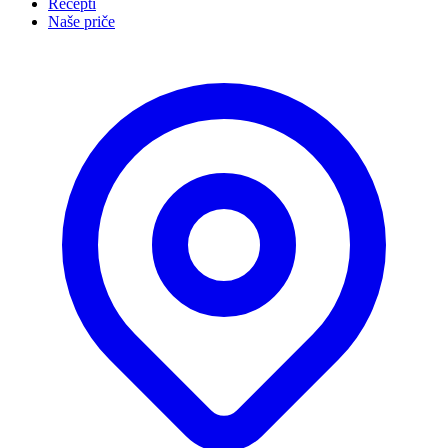
Recepti
Naše priče