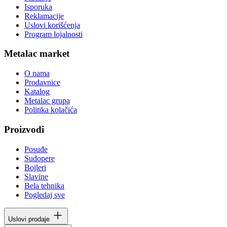
Isporuka
Reklamacije
Uslovi korišćenja
Program lojalnosti
Metalac market
O nama
Prodavnice
Katalog
Metalac grupa
Politika kolačića
Proizvodi
Posuđe
Sudopere
Bojleri
Slavine
Bela tehnika
Pogledaj sve
Uslovi prodaje