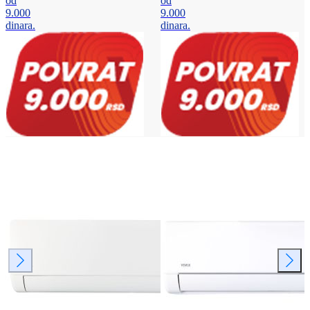
od
od
9.000
9.000
dinara.
dinara.