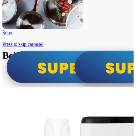
Šerpe
Press to skip carousel
Beko i Tesla super cene