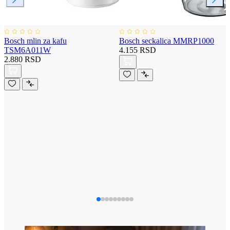
Bosch mlin za kafu
Bosch seckalica MMRP1000
TSM6A011W
4.155 RSD
2.880 RSD