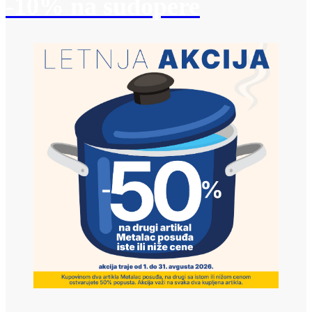
-10% na sudopere