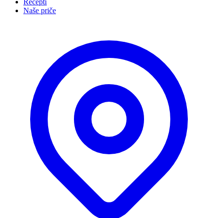
Recepti
Naše priče