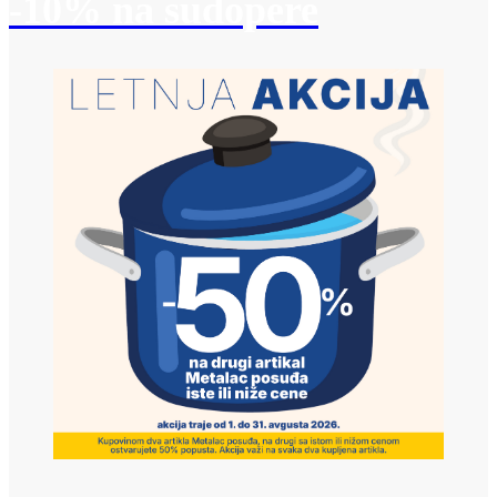
-10% na sudopere