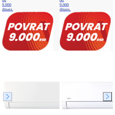
od
od
9.000
9.000
dinara.
dinara.