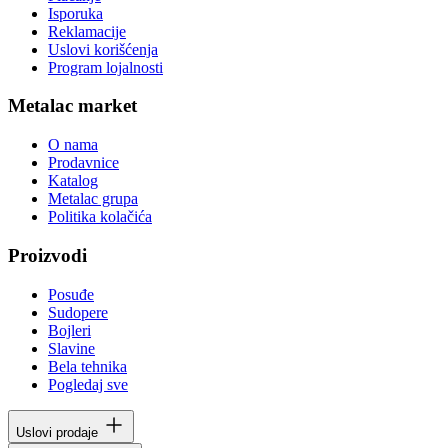
Isporuka
Reklamacije
Uslovi korišćenja
Program lojalnosti
Metalac market
O nama
Prodavnice
Katalog
Metalac grupa
Politika kolačića
Proizvodi
Posuđe
Sudopere
Bojleri
Slavine
Bela tehnika
Pogledaj sve
Uslovi prodaje