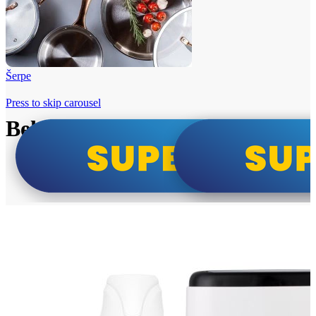
Šerpe
Press to skip carousel
Beko i Tesla super cene