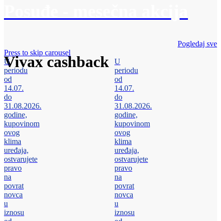
Posuđe - mesečna akcija
Pogledaj sve
Press to skip carousel
Vivax cashback
U
U
periodu
periodu
od
od
14.07.
14.07.
do
do
31.08.2026.
31.08.2026.
godine,
godine,
kupovinom
kupovinom
ovog
ovog
klima
klima
uređaja,
uređaja,
ostvarujete
ostvarujete
pravo
pravo
na
na
povrat
povrat
novca
novca
u
u
iznosu
iznosu