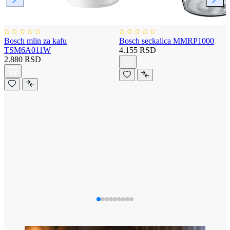
Bosch mlin za kafu
Bosch seckalica MMRP1000
TSM6A011W
4.155 RSD
2.880 RSD