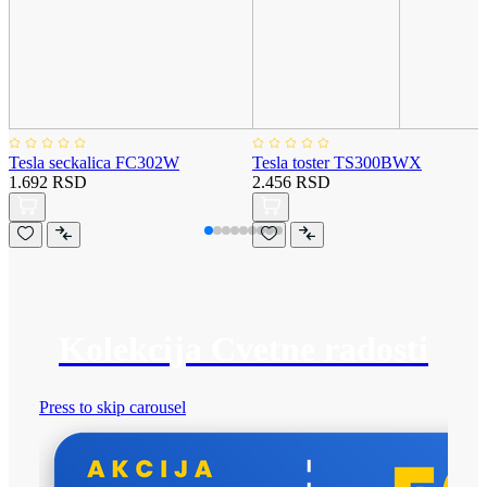
Tesla seckalica FC302W
Tesla toster TS300BWX
1.692 RSD
2.456 RSD
Kolekcija Cvetne radosti
Press to skip carousel