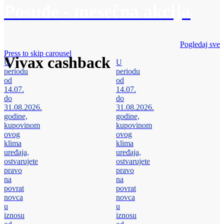
Posuđe - mesečna akcija
Pogledaj sve
Press to skip carousel
Vivax cashback
U
U
periodu
periodu
od
od
14.07.
14.07.
do
do
31.08.2026.
31.08.2026.
godine,
godine,
kupovinom
kupovinom
ovog
ovog
klima
klima
uređaja,
uređaja,
ostvarujete
ostvarujete
pravo
pravo
na
na
povrat
povrat
novca
novca
u
u
iznosu
iznosu