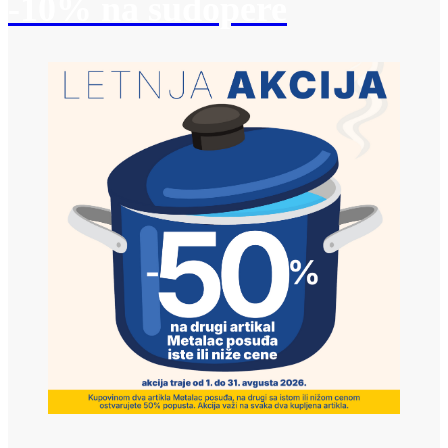
-10% na sudopere