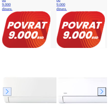
od
od
9.000
9.000
dinara.
dinara.