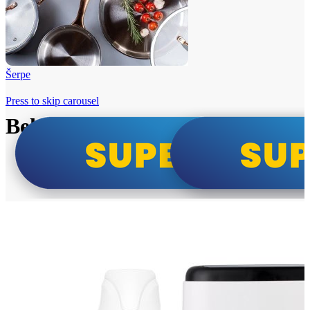
Šerpe
Press to skip carousel
Beko i Tesla super cene