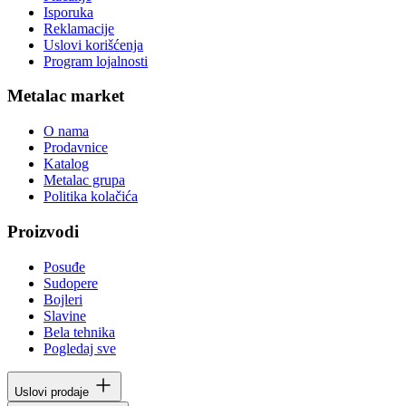
Isporuka
Reklamacije
Uslovi korišćenja
Program lojalnosti
Metalac market
O nama
Prodavnice
Katalog
Metalac grupa
Politika kolačića
Proizvodi
Posuđe
Sudopere
Bojleri
Slavine
Bela tehnika
Pogledaj sve
Uslovi prodaje