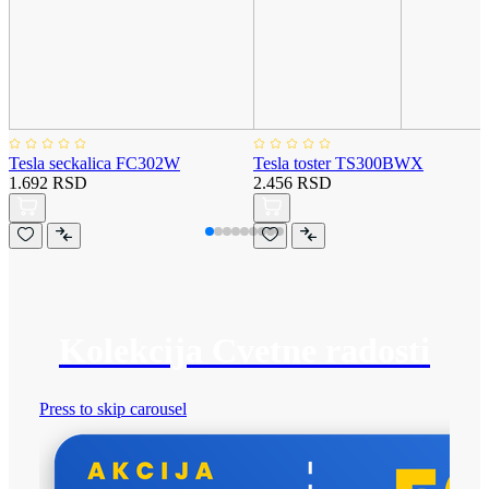
Tesla seckalica FC302W
Tesla toster TS300BWX
1.692 RSD
2.456 RSD
Kolekcija Cvetne radosti
Press to skip carousel