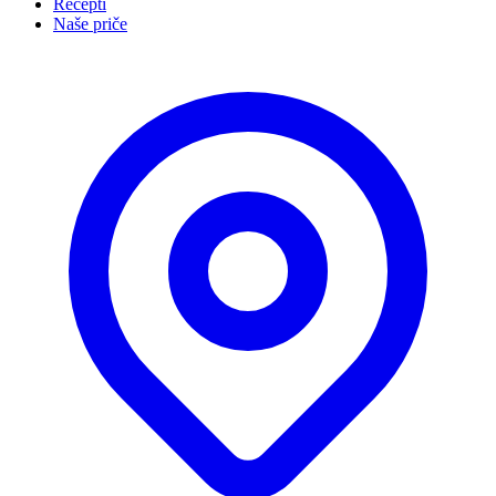
Recepti
Naše priče