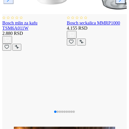
Bosch mlin za kafu
Bosch seckalica MMRP1000
TSM6A011W
4.155 RSD
2.880 RSD