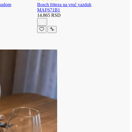
osudom
Bosch friteza na vruć vazduh
MAF671B1
14.865 RSD