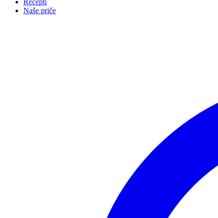
Recepti
Naše priče