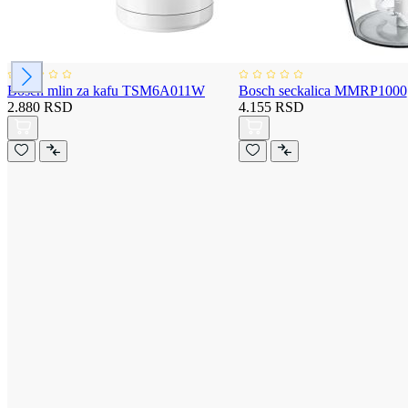
Bosch mlin za kafu TSM6A011W
Bosch seckalica MMRP1000
2.880 RSD
4.155 RSD