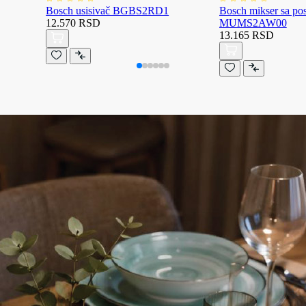
Bosch usisivač BGBS2RD1
Bosch mikser sa p
12.570 RSD
MUMS2AW00
13.165 RSD