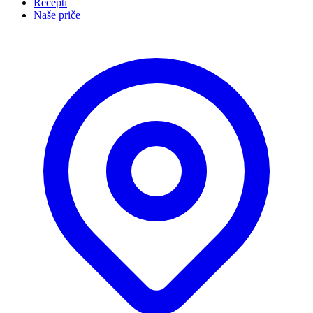
Recepti
Naše priče