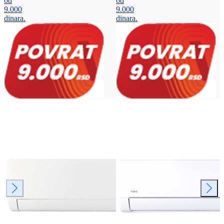
od
od
9.000
9.000
dinara.
dinara.