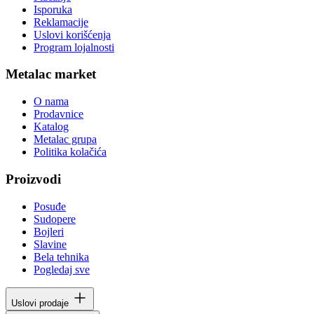
Isporuka
Reklamacije
Uslovi korišćenja
Program lojalnosti
Metalac market
O nama
Prodavnice
Katalog
Metalac grupa
Politika kolačića
Proizvodi
Posuđe
Sudopere
Bojleri
Slavine
Bela tehnika
Pogledaj sve
Uslovi prodaje