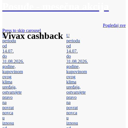
Posuđe - mesečna akcija
Pogledaj sve
Press to skip carousel
Vivax cashback
U
U
periodu
periodu
od
od
14.07.
14.07.
do
do
31.08.2026.
31.08.2026.
godine,
godine,
kupovinom
kupovinom
ovog
ovog
klima
klima
uređaja,
uređaja,
ostvarujete
ostvarujete
pravo
pravo
na
na
povrat
povrat
novca
novca
u
u
iznosu
iznosu