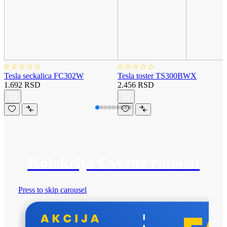
Tesla seckalica FC302W
Tesla toster TS300BWX
1.692 RSD
2.456 RSD
Kolekcija Cvetne radosti
Press to skip carousel