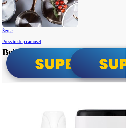
Šerpe
Press to skip carousel
Beko i Tesla super cene