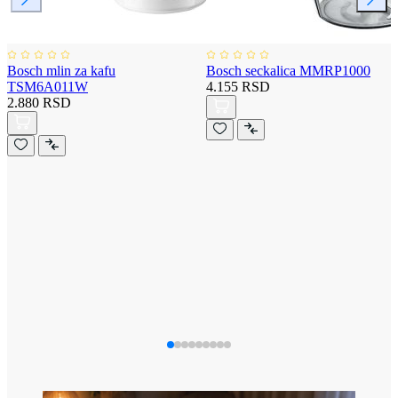
Bosch mlin za kafu
Bosch seckalica MMRP1000
TSM6A011W
4.155 RSD
2.880 RSD