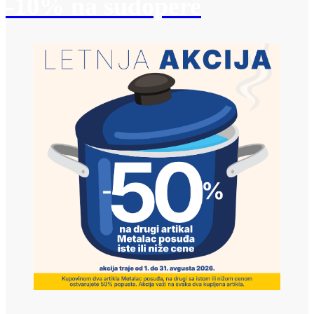
-10% na sudopere