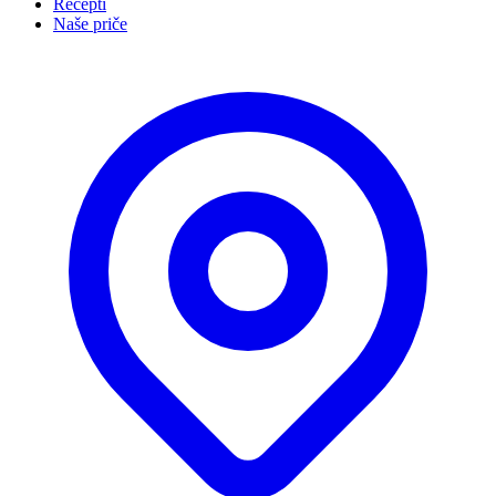
Recepti
Naše priče