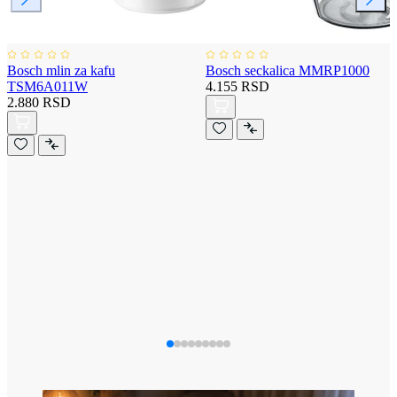
Bosch mlin za kafu
Bosch seckalica MMRP1000
TSM6A011W
4.155 RSD
2.880 RSD