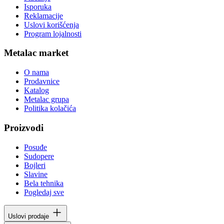
Isporuka
Reklamacije
Uslovi korišćenja
Program lojalnosti
Metalac market
O nama
Prodavnice
Katalog
Metalac grupa
Politika kolačića
Proizvodi
Posuđe
Sudopere
Bojleri
Slavine
Bela tehnika
Pogledaj sve
Uslovi prodaje