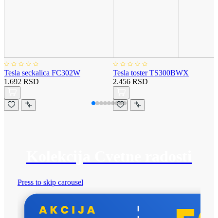
Tesla seckalica FC302W
Tesla toster TS300BWX
1.692 RSD
2.456 RSD
Kolekcija Cvetne radosti
Press to skip carousel