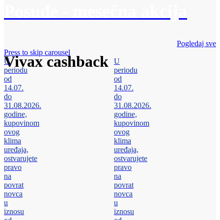
Posuđe - mesečna akcija
Pogledaj sve
Press to skip carousel
Vivax cashback
U
U
periodu
periodu
od
od
14.07.
14.07.
do
do
31.08.2026.
31.08.2026.
godine,
godine,
kupovinom
kupovinom
ovog
ovog
klima
klima
uređaja,
uređaja,
ostvarujete
ostvarujete
pravo
pravo
na
na
povrat
povrat
novca
novca
u
u
iznosu
iznosu