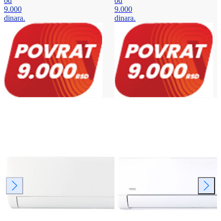
od
od
9.000
9.000
dinara.
dinara.