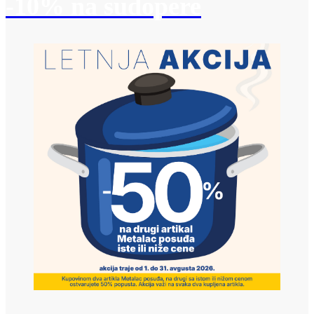
-10% na sudopere