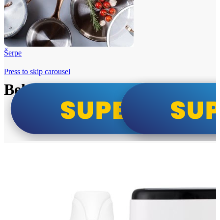
Šerpe
Press to skip carousel
Beko i Tesla super cene