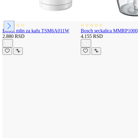
Bosch mlin za kafu TSM6A011W
Bosch seckalica MMRP1000
2.880 RSD
4.155 RSD