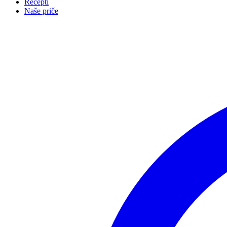
Recepti
Naše priče