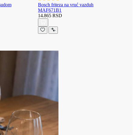
osudom
Bosch friteza na vruć vazduh
MAF671B1
14.865 RSD