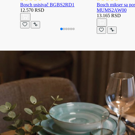
Bosch usisivač BGBS2RD1
Bosch mikser sa p
12.570 RSD
MUMS2AW00
13.165 RSD