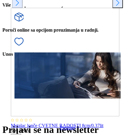
Više od 80 prodavnica u Srbiji.
Poruči online sa opcijom preuzimanja u radnji.
Unos bele tehnike u stan.
Me
16c
1.
Novi katalog
ZA 2026 GODINU
Metalac lonče CVETNE RADOSTI 8cm/0.37lit
Prijavi se na newsletter
Prelistaj
999 RSD