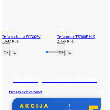
Tesla seckalica FC302W
Tesla toster TS300BWX
1.692 RSD
2.456 RSD
Kolekcija Cvetne radosti
Press to skip carousel