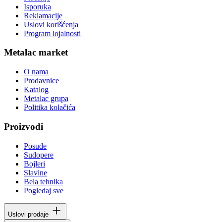
Isporuka
Reklamacije
Uslovi korišćenja
Program lojalnosti
Metalac market
O nama
Prodavnice
Katalog
Metalac grupa
Politika kolačića
Proizvodi
Posuđe
Sudopere
Bojleri
Slavine
Bela tehnika
Pogledaj sve
Uslovi prodaje