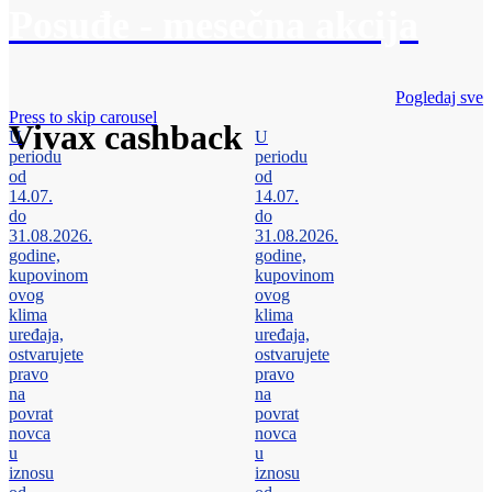
Posuđe - mesečna akcija
Pogledaj sve
Press to skip carousel
Vivax cashback
U
U
periodu
periodu
od
od
14.07.
14.07.
do
do
31.08.2026.
31.08.2026.
godine,
godine,
kupovinom
kupovinom
ovog
ovog
klima
klima
uređaja,
uređaja,
ostvarujete
ostvarujete
pravo
pravo
na
na
povrat
povrat
novca
novca
u
u
iznosu
iznosu