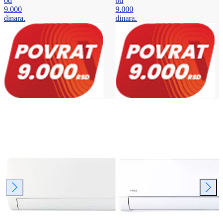
od
od
9.000
9.000
dinara.
dinara.