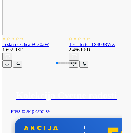
Tesla seckalica FC302W
Tesla toster TS300BWX
1.692 RSD
2.456 RSD
Kolekcija Cvetne radosti
Press to skip carousel