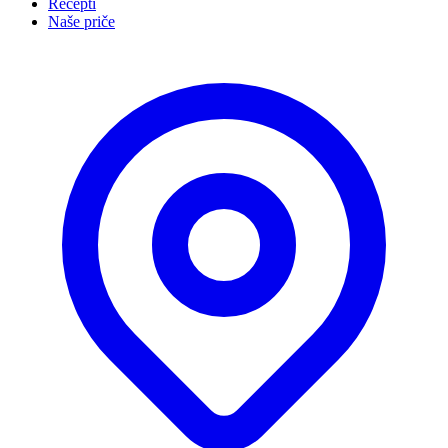
Recepti
Naše priče