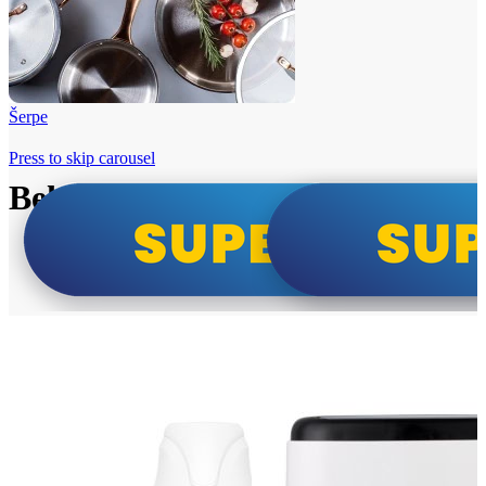
Šerpe
Press to skip carousel
Beko i Tesla super cene