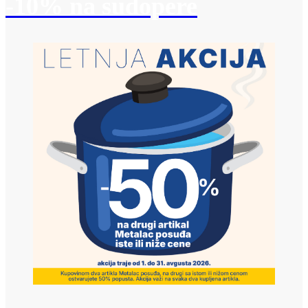
-10% na sudopere