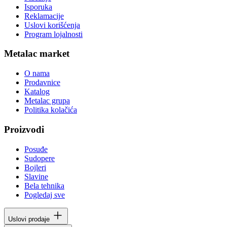
Isporuka
Reklamacije
Uslovi korišćenja
Program lojalnosti
Metalac market
O nama
Prodavnice
Katalog
Metalac grupa
Politika kolačića
Proizvodi
Posuđe
Sudopere
Bojleri
Slavine
Bela tehnika
Pogledaj sve
Uslovi prodaje