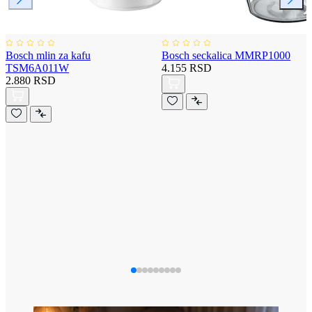
Bosch mlin za kafu
Bosch seckalica MMRP1000
TSM6A011W
4.155 RSD
2.880 RSD