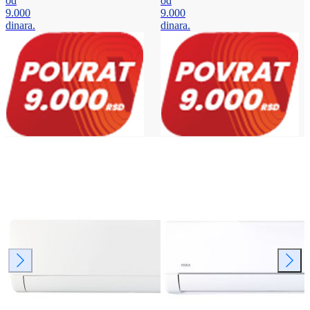
od
od
9.000
9.000
dinara.
dinara.