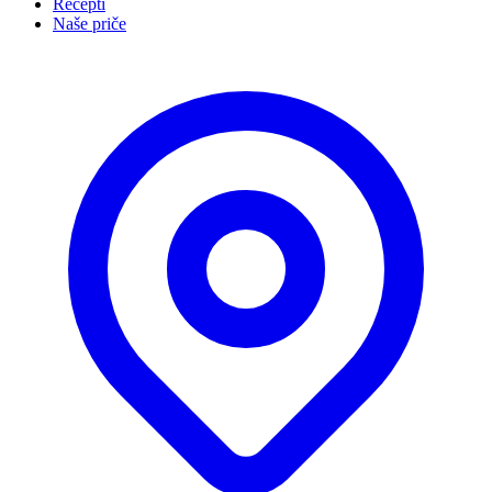
Recepti
Naše priče