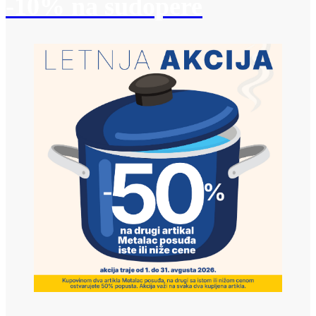
-10% na sudopere