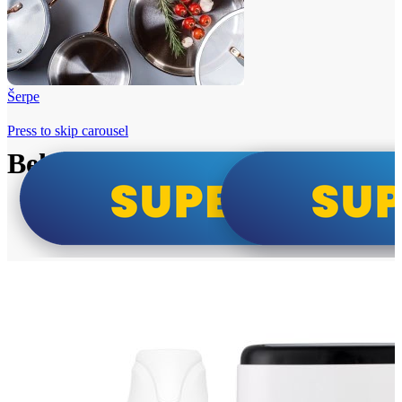
Šerpe
Press to skip carousel
Beko i Tesla super cene