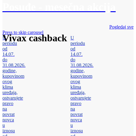
Posuđe - mesečna akcija
Pogledaj sve
Press to skip carousel
Vivax cashback
U
U
periodu
periodu
od
od
14.07.
14.07.
do
do
31.08.2026.
31.08.2026.
godine,
godine,
kupovinom
kupovinom
ovog
ovog
klima
klima
uređaja,
uređaja,
ostvarujete
ostvarujete
pravo
pravo
na
na
povrat
povrat
novca
novca
u
u
iznosu
iznosu