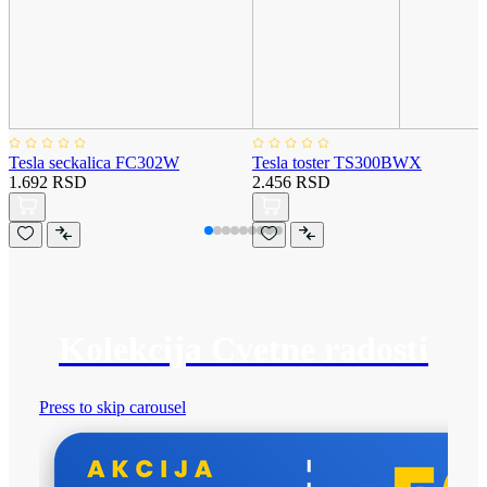
Tesla seckalica FC302W
Tesla toster TS300BWX
1.692 RSD
2.456 RSD
Kolekcija Cvetne radosti
Press to skip carousel