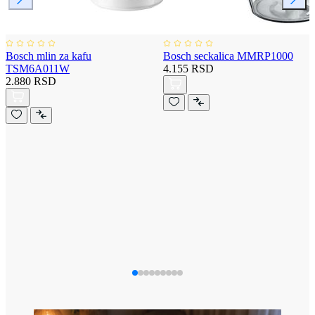
Bosch mlin za kafu
Bosch seckalica MMRP1000
TSM6A011W
4.155 RSD
2.880 RSD