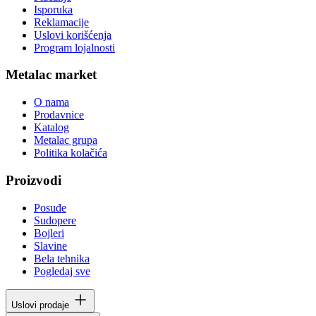
Isporuka
Reklamacije
Uslovi korišćenja
Program lojalnosti
Metalac market
O nama
Prodavnice
Katalog
Metalac grupa
Politika kolačića
Proizvodi
Posuđe
Sudopere
Bojleri
Slavine
Bela tehnika
Pogledaj sve
Uslovi prodaje