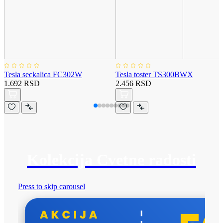
Tesla seckalica FC302W
Tesla toster TS300BWX
1.692 RSD
2.456 RSD
Kolekcija Cvetne radosti
Press to skip carousel