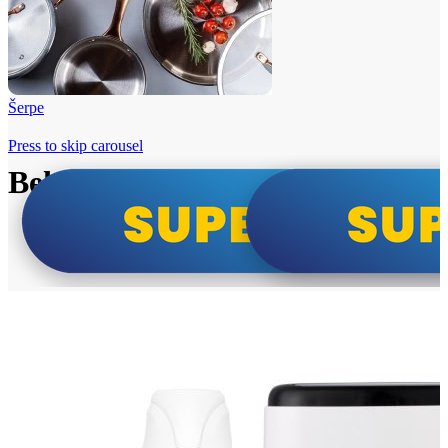
Šerpe
Press to skip carousel
Beko i Tesla super cene