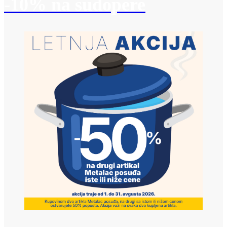
-10% na sudopere