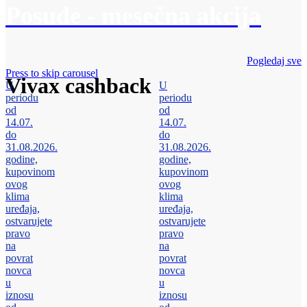
Posuđe - mesečna akcija
Pogledaj sve
Press to skip carousel
Vivax cashback
U
U
periodu
periodu
od
od
14.07.
14.07.
do
do
31.08.2026.
31.08.2026.
godine,
godine,
kupovinom
kupovinom
ovog
ovog
klima
klima
uređaja,
uređaja,
ostvarujete
ostvarujete
pravo
pravo
na
na
povrat
povrat
novca
novca
u
u
iznosu
iznosu