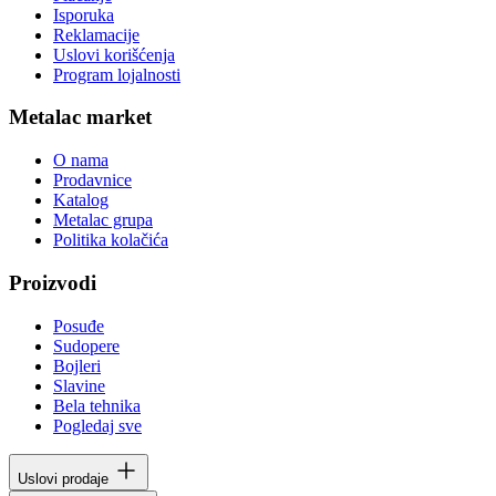
Isporuka
Reklamacije
Uslovi korišćenja
Program lojalnosti
Metalac market
O nama
Prodavnice
Katalog
Metalac grupa
Politika kolačića
Proizvodi
Posuđe
Sudopere
Bojleri
Slavine
Bela tehnika
Pogledaj sve
Uslovi prodaje