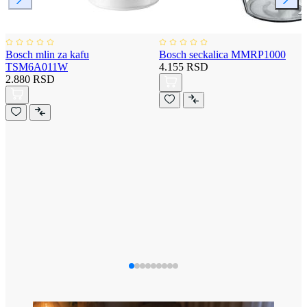
Bosch mlin za kafu
Bosch seckalica MMRP1000
TSM6A011W
4.155 RSD
2.880 RSD