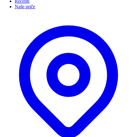
Recepti
Naše priče