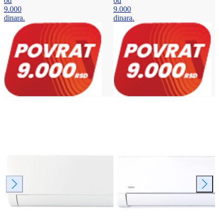
od
od
9.000
9.000
dinara.
dinara.