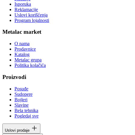
Isporuka
Reklamacije
Uslovi korišćenja
Program lojalnosti
Metalac market
O nama
Prodavnice
Katalog
Metalac grupa
Politika kolačića
Proizvodi
Posuđe
Sudopere
Bojleri
Slavine
Bela tehnika
Pogledaj sve
Uslovi prodaje