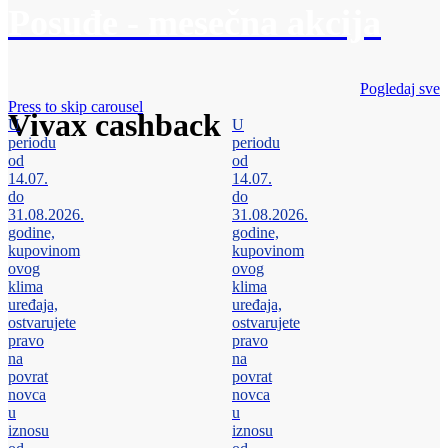
Posuđe - mesečna akcija
Pogledaj sve
Press to skip carousel
Vivax cashback
U
U
periodu
periodu
od
od
14.07.
14.07.
do
do
31.08.2026.
31.08.2026.
godine,
godine,
kupovinom
kupovinom
ovog
ovog
klima
klima
uređaja,
uređaja,
ostvarujete
ostvarujete
pravo
pravo
na
na
povrat
povrat
novca
novca
u
u
iznosu
iznosu