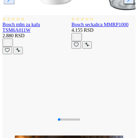
Bosch mlin za kafu
Bosch seckalica MMRP1000
TSM6A011W
4.155 RSD
2.880 RSD