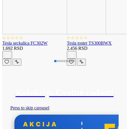
Tesla seckalica FC302W
Tesla toster TS300BWX
1.692 RSD
2.456 RSD
Kolekcija Cvetne radosti
Press to skip carousel