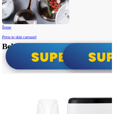
Šerpe
Press to skip carousel
Beko i Tesla super cene