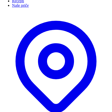
Recepti
Naše priče