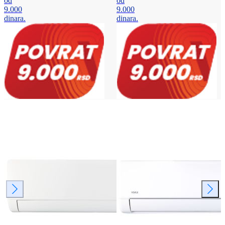
od
od
9.000
9.000
dinara.
dinara.