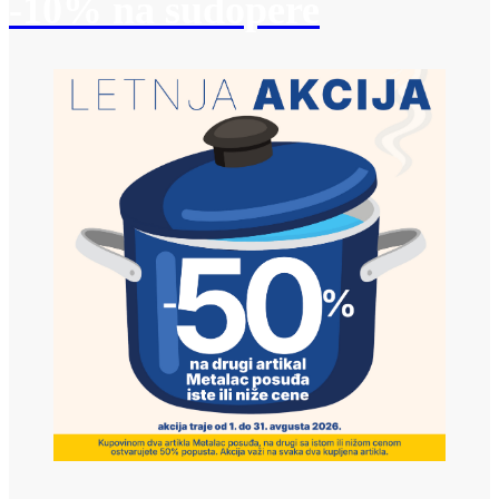
-10% na sudopere