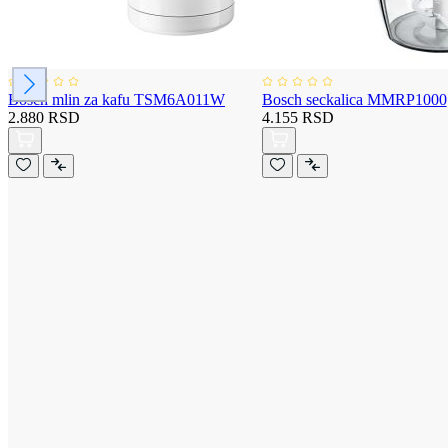
Bosch mlin za kafu TSM6A011W
Bosch seckalica MMRP1000
2.880 RSD
4.155 RSD