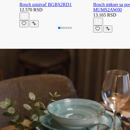
Bosch usisivač BGBS2RD1
Bosch mikser sa p
12.570 RSD
MUMS2AW00
13.165 RSD