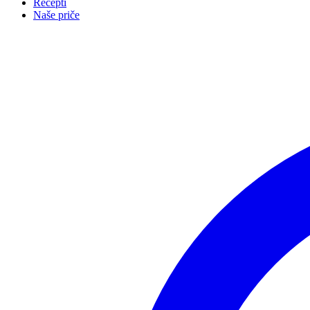
Recepti
Naše priče