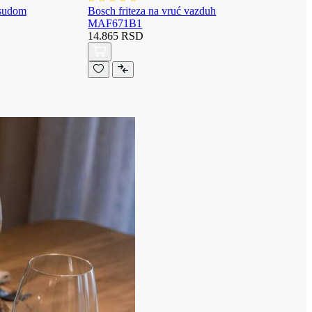
osudom
Bosch friteza na vruć vazduh
MAF671B1
14.865 RSD