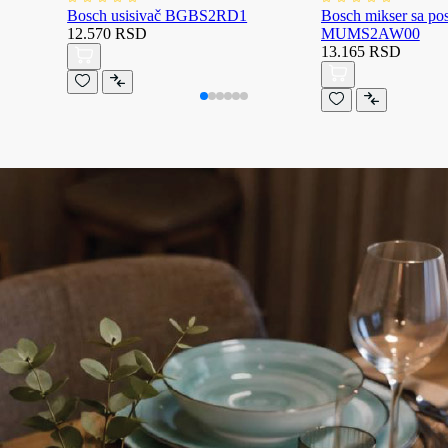
Bosch usisivač BGBS2RD1
Bosch mikser sa p
12.570 RSD
MUMS2AW00
13.165 RSD