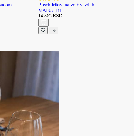
osudom
Bosch friteza na vruć vazduh
MAF671B1
14.865 RSD