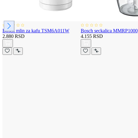
Bosch mlin za kafu TSM6A011W
Bosch seckalica MMRP1000
2.880 RSD
4.155 RSD