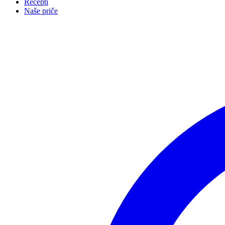
Recepti
Naše priče