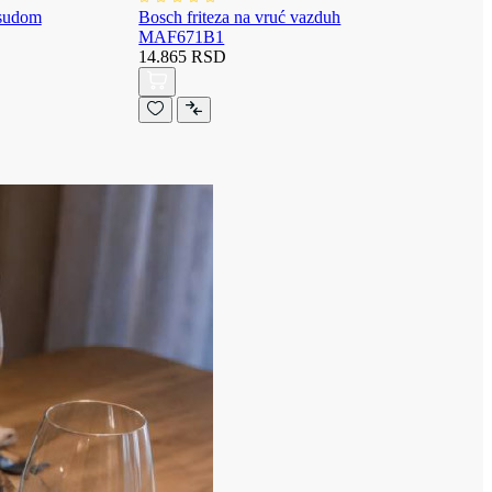
osudom
Bosch friteza na vruć vazduh
MAF671B1
14.865 RSD