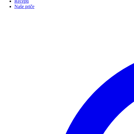
Recepti
Naše priče