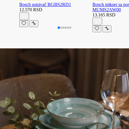
Bosch usisivač BGBS2RD1
Bosch mikser sa p
12.570 RSD
MUMS2AW00
13.165 RSD