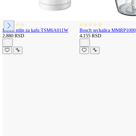
Bosch mlin za kafu TSM6A011W
Bosch seckalica MMRP1000
2.880 RSD
4.155 RSD