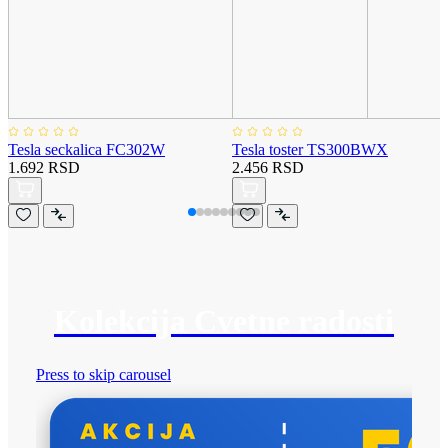
Tesla seckalica FC302W
Tesla toster TS300BWX
1.692 RSD
2.456 RSD
Kolekcija Cvetne radosti
Press to skip carousel