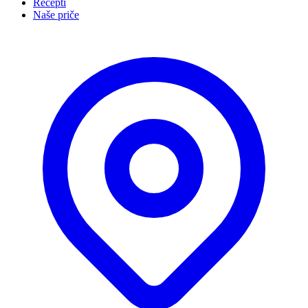
Recepti
Naše priče