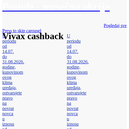
Posuđe - mesečna akcija
Pogledaj sve
Press to skip carousel
Vivax cashback
U
U
periodu
periodu
od
od
14.07.
14.07.
do
do
31.08.2026.
31.08.2026.
godine,
godine,
kupovinom
kupovinom
ovog
ovog
klima
klima
uređaja,
uređaja,
ostvarujete
ostvarujete
pravo
pravo
na
na
povrat
povrat
novca
novca
u
u
iznosu
iznosu