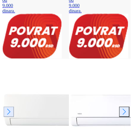
od
od
9.000
9.000
dinara.
dinara.