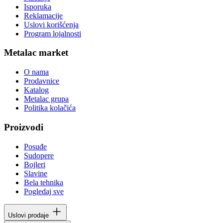
Isporuka
Reklamacije
Uslovi korišćenja
Program lojalnosti
Metalac market
O nama
Prodavnice
Katalog
Metalac grupa
Politika kolačića
Proizvodi
Posuđe
Sudopere
Bojleri
Slavine
Bela tehnika
Pogledaj sve
Uslovi prodaje