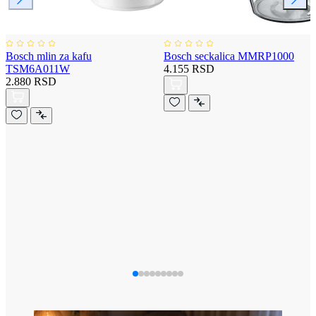
Bosch mlin za kafu
Bosch seckalica MMRP1000
TSM6A011W
4.155 RSD
2.880 RSD