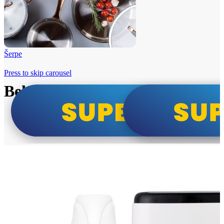
Šerpe
Press to skip carousel
Beko i Tesla super cene