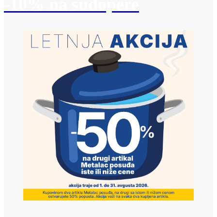
-10% na sudopere