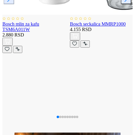
Bosch mlin za kafu
Bosch seckalica MMRP1000
TSM6A011W
4.155 RSD
2.880 RSD