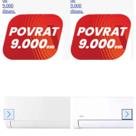
od
od
9.000
9.000
dinara.
dinara.