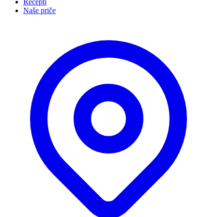
Recepti
Naše priče