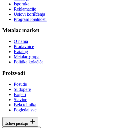
Isporuka
Reklamacije
Uslovi korišćenja
Program lojalnosti
Metalac market
O nama
Prodavnice
Katalog
Metalac grupa
Politika kolačića
Proizvodi
Posuđe
Sudopere
Bojleri
Slavine
Bela tehnika
Pogledaj sve
Uslovi prodaje