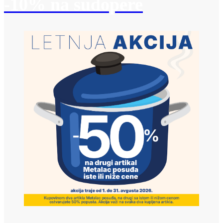
-10% na sudopere