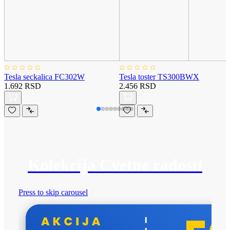
Tesla seckalica FC302W
Tesla toster TS300BWX
1.692 RSD
2.456 RSD
Kolekcija Cvetne radosti
Press to skip carousel