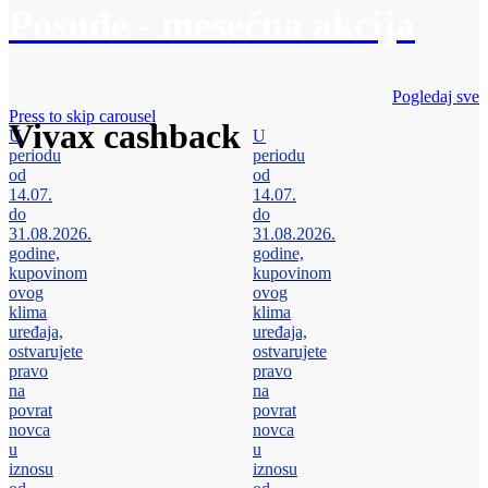
Posuđe - mesečna akcija
Pogledaj sve
Press to skip carousel
Vivax cashback
U
U
periodu
periodu
od
od
14.07.
14.07.
do
do
31.08.2026.
31.08.2026.
godine,
godine,
kupovinom
kupovinom
ovog
ovog
klima
klima
uređaja,
uređaja,
ostvarujete
ostvarujete
pravo
pravo
na
na
povrat
povrat
novca
novca
u
u
iznosu
iznosu