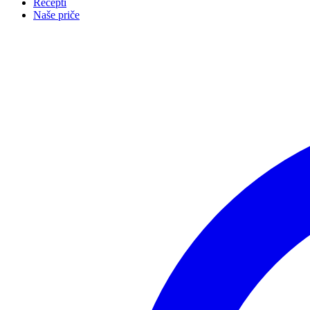
Recepti
Naše priče