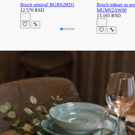
Bosch usisivač BGBS2RD1
Bosch mikser sa p
12.570 RSD
MUMS2AW00
13.165 RSD