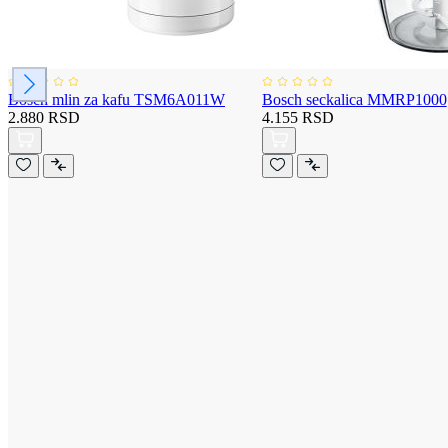
Bosch mlin za kafu TSM6A011W
Bosch seckalica MMRP1000
2.880 RSD
4.155 RSD