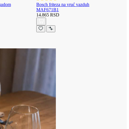
osudom
Bosch friteza na vruć vazduh
MAF671B1
14.865 RSD