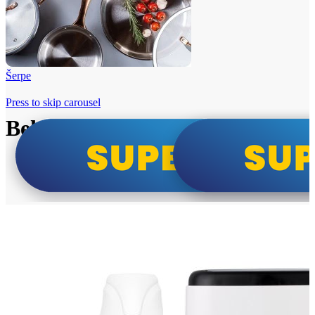
Šerpe
Press to skip carousel
Beko i Tesla super cene