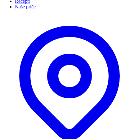
Recepti
Naše priče