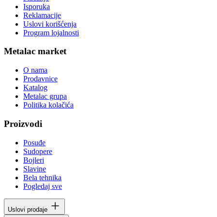
Isporuka
Reklamacije
Uslovi korišćenja
Program lojalnosti
Metalac market
O nama
Prodavnice
Katalog
Metalac grupa
Politika kolačića
Proizvodi
Posuđe
Sudopere
Bojleri
Slavine
Bela tehnika
Pogledaj sve
Uslovi prodaje