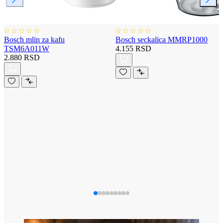
Bosch mlin za kafu
Bosch seckalica MMRP1000
TSM6A011W
4.155 RSD
2.880 RSD