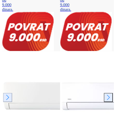
od
od
9.000
9.000
dinara.
dinara.