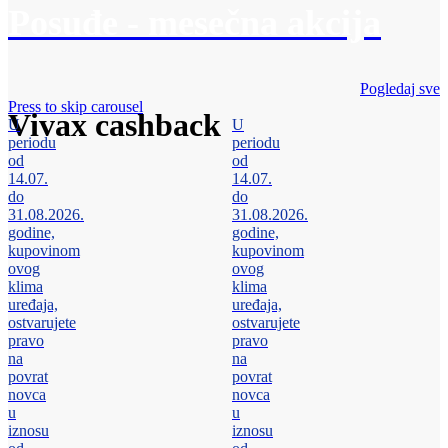
Posuđe - mesečna akcija
Pogledaj sve
Press to skip carousel
Vivax cashback
U
U
periodu
periodu
od
od
14.07.
14.07.
do
do
31.08.2026.
31.08.2026.
godine,
godine,
kupovinom
kupovinom
ovog
ovog
klima
klima
uređaja,
uređaja,
ostvarujete
ostvarujete
pravo
pravo
na
na
povrat
povrat
novca
novca
u
u
iznosu
iznosu