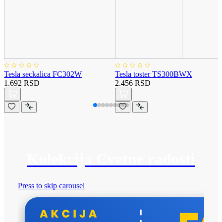
Tesla seckalica FC302W
Tesla toster TS300BWX
1.692 RSD
2.456 RSD
Kolekcija Cvetne radosti
Press to skip carousel