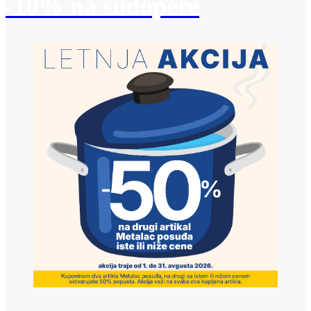
-10% na sudopere