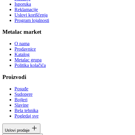
Isporuka
Reklamacije
Uslovi korišćenja
Program lojalnosti
Metalac market
O nama
Prodavnice
Katalog
Metalac grupa
Politika kolačića
Proizvodi
Posuđe
Sudopere
Bojleri
Slavine
Bela tehnika
Pogledaj sve
Uslovi prodaje