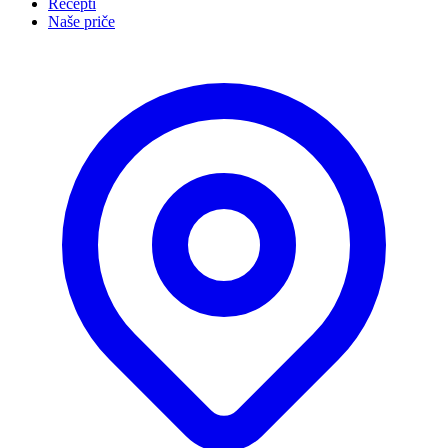
Recepti
Naše priče