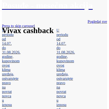
Posuđe - mesečna akcija
Pogledaj sve
Press to skip carousel
Vivax cashback
U
U
periodu
periodu
od
od
14.07.
14.07.
do
do
31.08.2026.
31.08.2026.
godine,
godine,
kupovinom
kupovinom
ovog
ovog
klima
klima
uređaja,
uređaja,
ostvarujete
ostvarujete
pravo
pravo
na
na
povrat
povrat
novca
novca
u
u
iznosu
iznosu