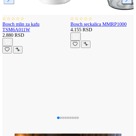
Bosch mlin za kafu
Bosch seckalica MMRP1000
TSM6A011W
4.155 RSD
2.880 RSD