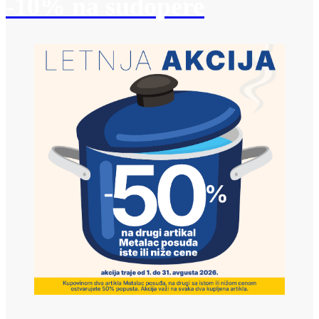
-10% na sudopere