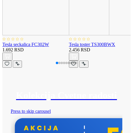
Tesla seckalica FC302W
Tesla toster TS300BWX
1.692 RSD
2.456 RSD
Kolekcija Cvetne radosti
Press to skip carousel