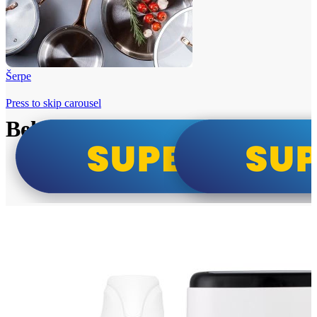
Šerpe
Press to skip carousel
Beko i Tesla super cene