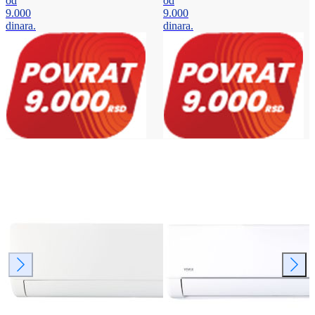
od
od
9.000
9.000
dinara.
dinara.